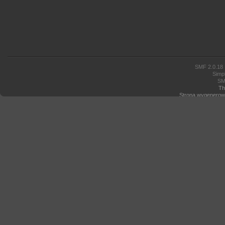
SMF 2.0.18
Simp
SM
Th
Strona wygenerowa