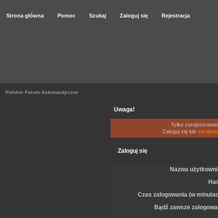
Strona główna
Pomoc
Szukaj
Zaloguj się
Rejestracja
Polskie Forum Astronautyczne
Uwaga!
Tylko zarejestrowan
Zaloguj się lub
zarejest
Zaloguj się
Nazwa użytkowni
Has
Czas zalogowania (w minutac
Bądź zawsze zalogowa