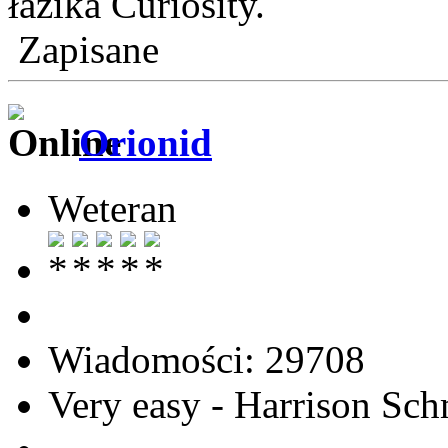
łazika Curiosity.
Zapisane
Orionid
Weteran
Wiadomości: 29708
Very easy - Harrison Sch