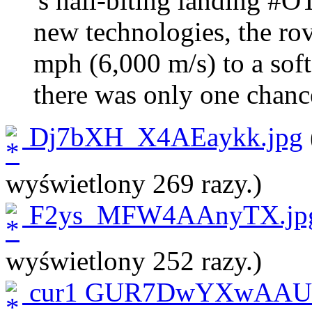
's nail-biting landing #O
new technologies, the ro
mph (6,000 m/s) to a soft
there was only one chance 
Dj7bXH_X4AEaykk.jpg
wyświetlony 269 razy.)
F2ys_MFW4AAnyTX.jp
wyświetlony 252 razy.)
cur1 GUR7DwYXwAAU_6