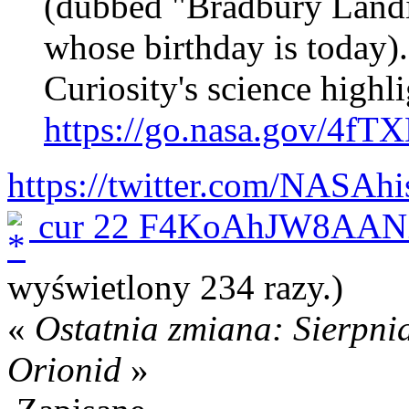
(dubbed "Bradbury Landi
whose birthday is today).
Curiosity's science highli
https://go.nasa.gov/4fT
https://twitter.com/NASAh
cur 22 F4KoAhJW8AANZ
wyświetlony 234 razy.)
«
Ostatnia zmiana: Sierpni
Orionid
»