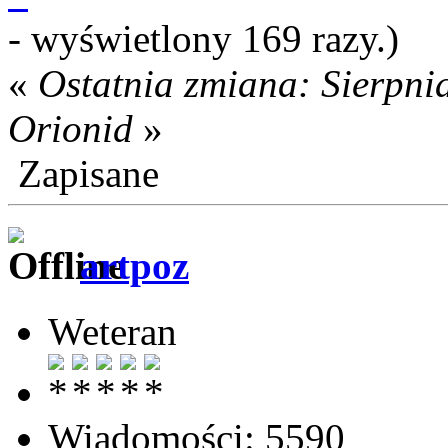
- wyświetlony 169 razy.)
«
Ostatnia zmiana: Sierpni
Orionid
»
Zapisane
artpoz
Weteran
Wiadomości: 5590