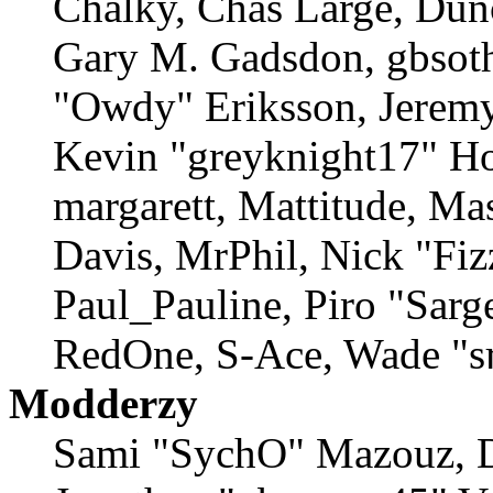
Chalky, Chas Large, Dunc
Gary M. Gadsdon, gbsoth
"Owdy" Eriksson, Jeremy
Kevin "greyknight17" Hou
margarett, Mattitude, Ma
Davis, MrPhil, Nick "Fiz
Paul_Pauline, Piro "Sarg
RedOne, S-Ace, Wade "s
Modderzy
Sami "SychO" Mazouz, D