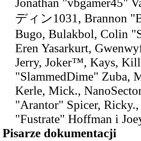
Jonathan "vbgamer45" V
ディン1031, Brannon "B" 
Bugo, Bulakbol, Colin "
Eren Yasarkurt, Gwenwyf
Jerry, Joker™, Kays, Kil
"SlammedDime" Zuba, M
Kerle, Mick., NanoSector
"Arantor" Spicer, Ricky.
"Fustrate" Hoffman i Joe
Pisarze dokumentacji