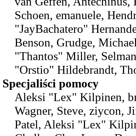
van Geffen, Antechinus, 
Schoen, emanuele, Hendr
"JayBachatero" Hernande
Benson, Grudge, Michae
"Thantos" Miller, Selma
"Orstio" Hildebrandt, Th
Specjaliści pomocy
Aleksi "Lex" Kilpinen, b
Wagner, Steve, ziycon, 
Patel, Aleksi "Lex" Kilp