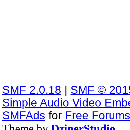
SMF 2.0.18
|
SMF © 201
Simple Audio Video Emb
SMFAds
for
Free Forum
Theme by
DzinerStudio