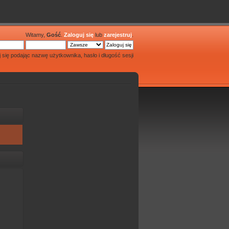
Witamy,
Gość
.
Zaloguj się
lub
zarejestruj
.
j się podając nazwę użytkownika, hasło i długość sesji