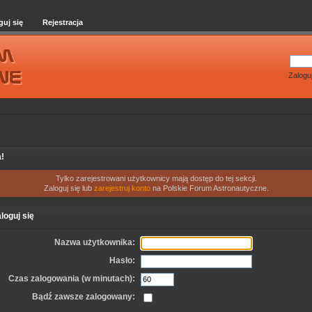
guj się
Rejestracja
Zalogu
!
Tylko zarejestrowani użytkownicy mają dostęp do tej sekcji.
Zaloguj się lub
zarejestruj konto
na Polskie Forum Astronautyczne.
loguj się
Nazwa użytkownika:
Hasło:
Czas zalogowania (w minutach):
Bądź zawsze zalogowany: