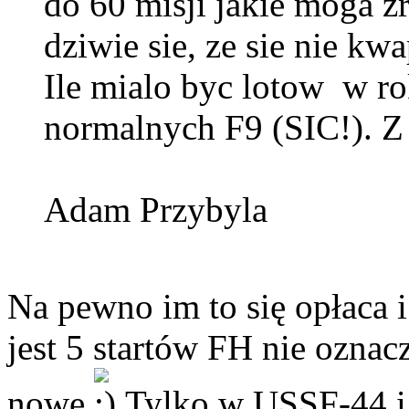
do 60 misji jakie moga z
dziwie sie, ze sie nie kw
Ile mialo byc lotow w ro
normalnych F9 (SIC!). 
Adam Przybyla
Na pewno im to się opłaca 
jest 5 startów FH nie oznac
nowe
Tylko w USSF-44 i 