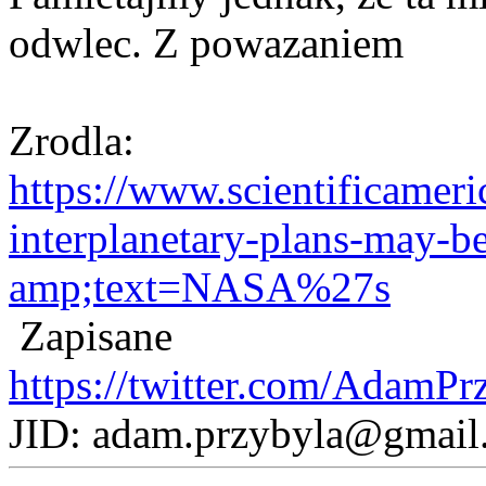
odwlec. Z powazaniem
Adam P
Zrodla:
https://www.scientificameri
interplanetary-plans-may-be
amp;text=NASA%27s
Zapisane
https://twitter.com/AdamPr
JID: adam.przybyla@gmail