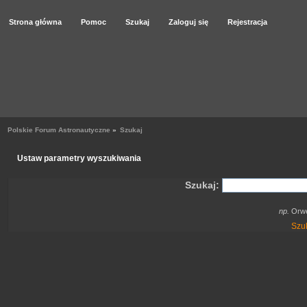
Strona główna
Pomoc
Szukaj
Zaloguj się
Rejestracja
Polskie Forum Astronautyczne
»
Szukaj
Ustaw parametry wyszukiwania
Szukaj:
np.
Orwel
Szu