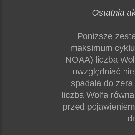
Ostatnia a
Poniższe zest
maksimum cyklu 2
NOAA) liczba Wolf
uwzględniać nie
spadała do zera 
liczba Wolfa równa
przed pojawieniem
d