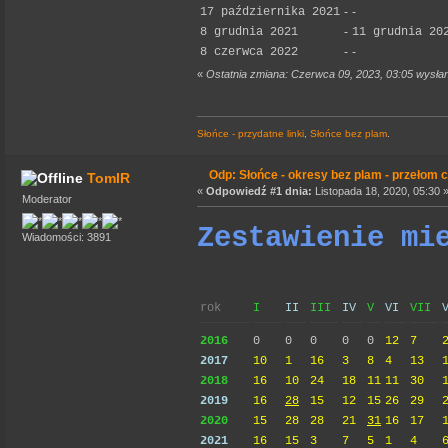
17 października 2021
-
-
8 grudnia 2021
-
11 grudnia 20
8 czerwca 2022
-
-
«
Ostatnia zmiana: Czerwca 09, 2023, 03:05 wysł
Słońce - przydatne linki
,
Słońce bez plam
.
Odp: Słońce - okresy bez plam - przełom c
TomIR
«
Odpowiedź #1 dnia:
Listopada 18, 2020, 05:30 
Moderator
Zestawienie mi
Wiadomości: 3891
rok
I
II
III
IV
V
VI
VII
2016
0
0
0
0
0
12
7
2017
10
1
16
3
8
4
13
2018
16
10
24
18
11
11
30
2019
16
28
15
12
15
26
29
2020
15
28
28
21
31
16
17
2021
16
15
3
7
5
1
4