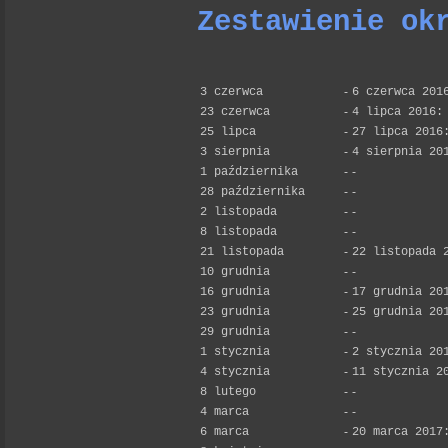
Zestawienie ok
3 czerwca
-
6 czerwca 201
23 czerwca
-
4 lipca 2016:
25 lipca
-
27 lipca 2016
3 sierpnia
-
4 sierpnia 20
1 października
-
-
28 października
-
-
2 listopada
-
-
8 listopada
-
-
21 listopada
-
22 listopada 
10 grudnia
-
-
16 grudnia
-
17 grudnia 20
23 grudnia
-
25 grudnia 20
29 grudnia
-
-
1 stycznia
-
2 stycznia 20
4 stycznia
-
11 stycznia 2
8 lutego
-
-
4 marca
-
-
6 marca
-
20 marca 2017