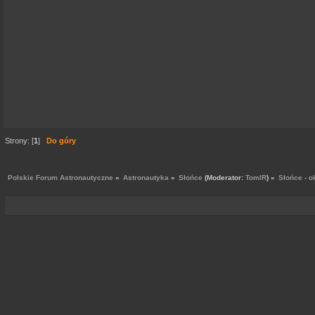
Strony: [
1
]
Do góry
Polskie Forum Astronautyczne
»
Astronautyka
»
Słońce
(Moderator:
TomIR
) »
Słońce - o