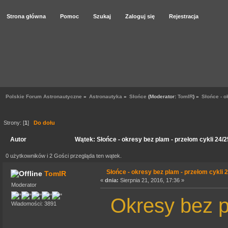
Strona główna
Pomoc
Szukaj
Zaloguj się
Rejestracja
Polskie Forum Astronautyczne
»
Astronautyka
»
Słońce
(Moderator:
TomIR
) »
Słońce - o
Strony: [
1
]
Do dołu
Autor
Wątek: Słońce - okresy bez plam - przełom cykli 24/
0 użytkowników i 2 Gości przegląda ten wątek.
Słońce - okresy bez plam - przełom cykli 
TomIR
«
dnia:
Sierpnia 21, 2016, 17:36 »
Moderator
Okresy bez p
Wiadomości: 3891