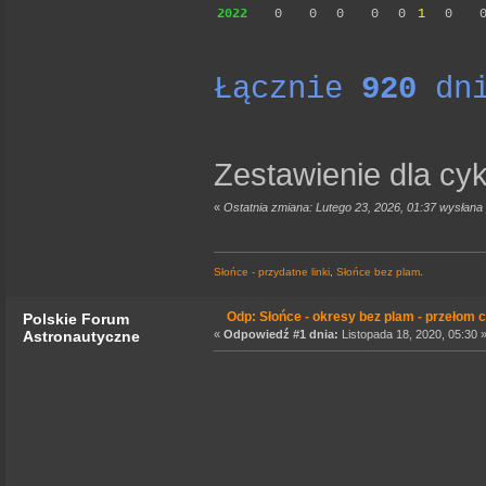
2022
0
0
0
0
0
1
0
Łącznie
920
dni
Zestawienie dla cykl
«
Ostatnia zmiana: Lutego 23, 2026, 01:37 wysłan
Słońce - przydatne linki
,
Słońce bez plam
.
Odp: Słońce - okresy bez plam - przełom c
Polskie Forum
«
Odpowiedź #1 dnia:
Listopada 18, 2020, 05:30 
Astronautyczne