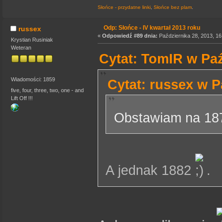
Słońce - przydatne linki
,
Słońce bez plam
.
Odp: Słońce - IV kwartał 2013 roku
russex
«
Odpowiedź #89 dnia:
Października 28, 2013, 16
Krystian Rusiniak
Weteran
Cytat: TomIR w Paź
Wiadomości: 1859
Cytat: russex w P
five, four, three, two, one - and
Lift Off !!!
Obstawiam na 1
A jednak 1882
.