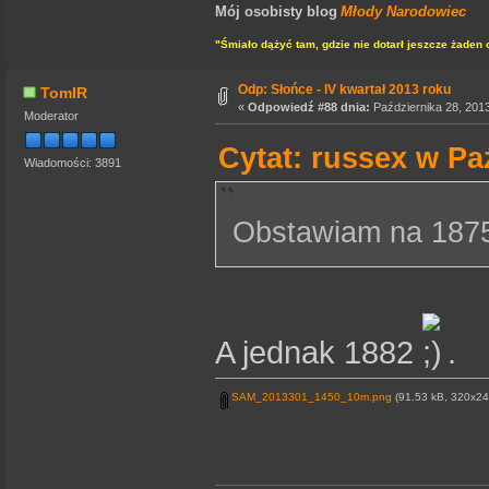
Mój osobisty blog
Młody Narodowiec
"Śmiało dążyć tam, gdzie nie dotarł jeszcze żaden 
Odp: Słońce - IV kwartał 2013 roku
TomIR
«
Odpowiedź #88 dnia:
Października 28, 2013
Moderator
Cytat: russex w Pa
Wiadomości: 3891
Obstawiam na 18
A jednak 1882
.
SAM_2013301_1450_10m.png
(91.53 kB, 320x240