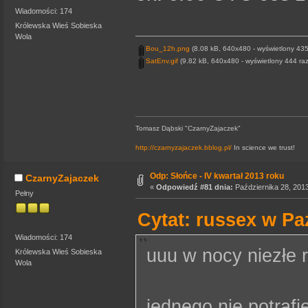
Wiadomości: 174
Królewska Wieś Sobieska
Wola
Bou_12h.png
(8.08 kB, 640x480 - wyświetlony 435 
SatEnv.gif
(9.82 kB, 640x480 - wyświetlony 444 raz
Tomasz Dąbski "CzarnyZajaczek"
http://czarnyzajaczek.bblog.pl/
In science we trust!
Odp: Słońce - IV kwartał 2013 roku
CzarnyZajaczek
«
Odpowiedź #81 dnia:
Października 28, 2013
Pełny
Cytat: russex w Pa
Wiadomości: 174
uuu w nocy niezłe r
Królewska Wieś Sobieska
Wola
jednego nie potrafi