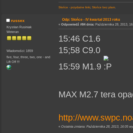
Słońce - przydatne linki
,
Słońce bez plam
.
Odp: Słońce - IV kwartał 2013 roku
russex
«
Odpowiedź #84 dnia:
Października 28, 2013, 16
Krystian Rusiniak
Weteran
15:46 C1.6
15;58 C9.0
Wiadomości: 1859
five, four, three, two, one - and
Lift Off !!!
15:59 M1.9
MAX M2.7 tera op
http://www.swpc.no
«
Ostatnia zmiana: Października 28, 2013, 16:05 w