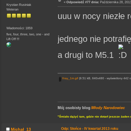
«
Odpowiedź #77 dnia:
Października 28, 2013
Krystian Rusiniak
Weteran
uuu w nocy niezłe r
Wiadomości: 1859
five, four, three, two, one - and
jednego nie potrafi
Lift Off !!!
a drugi to M5.1
Xray_1m.gif
(9.51 kB, 640x480 - wyświetlony 442 r
Mój osobisty blog
Młody Narodowiec
"Śmiało dążyć tam, gdzie nie dotarł jeszcze żaden 
Odp: Słońce - IV kwartał 2013 roku
Michał_13