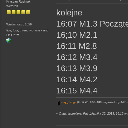
Krystian Rusiniak
Weteran
kolejne
16:07 M1.3 Począt
Wiadomości: 1859
five, four, three, two, one - and
16;10 M2.1
Lift Off !!!
16:11 M2.8
16:12 M3.4
16:13 M3.9
16:14 M4.2
16:15 M4.4
Xray_1m.gif
(9.66 kB, 640x480 - wyświetlony 447 r
«
Ostatnia zmiana: Października 28, 2013, 16:18 w