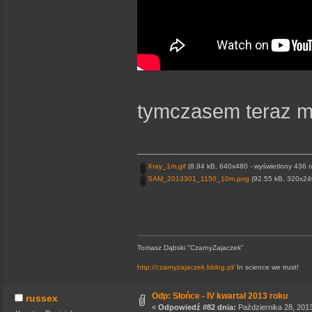
tymczasem teraz 
Xray_1m.gif
(8.94 kB, 640x480 - wyświetlony 436 r
SAM_2013301_1150_10m.png
(92.55 kB, 320x240
Tomasz Dąbski "CzarnyZajaczek"
http://czarnyzajaczek.bblog.pl/
In science we trust!
Odp: Słońce - IV kwartał 2013 roku
russex
«
Odpowiedź #82 dnia:
Października 28, 2013