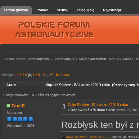
Strona główna
Pomoc
Szukaj
Zaloguj się
Rejestracja
Polskie Forum Astronautyczne
»
Astronautyka
»
Słońce
(Moderator:
TomIR
) »
Słońce - I
Strony:
1
2
3
4
5
[
6
]
7
8
9
10
...
17
Do dołu
Autor
Wątek: Słońce - IV kwartał 2013 roku (Przeczytany 1
0 użytkowników i 10 Gości przegląda ten wątek.
Odp: Słońce - IV kwartał 2013 roku
TomIR
«
Odpowiedź #75 dnia:
Października 27, 2013
Moderator
Rozbłysk ten był z
Wiadomości: 3891
SAM_2013300_1240_10m.png
(92.32 kB, 320x240