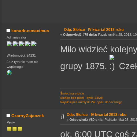
Odp: Słońce - IV kwartał 2013 roku
kanarkusmaximus
«
Odpowiedź #79 dnia:
Października 28, 2013, 10
Administrator
Miło widzieć kolejn
Wiadomości: 24231
Ja z tym nie mam nic
grupy 1875.
Czek
wspólnego!
Śmieci na orbicie
Słońce bez plam - cykle 24/25
Najsilniejsze rozbłyski 24. cyklu słonecznego
Odp: Słońce - IV kwartał 2013 roku
CzarnyZajaczek
«
Odpowiedź #80 dnia:
Października 28, 2013
Pełny
ok. 6:00 UTC coś z