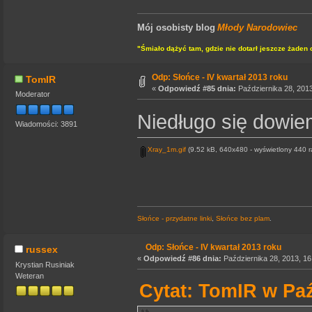
Mój osobisty blog
Młody Narodowiec
"Śmiało dążyć tam, gdzie nie dotarł jeszcze żaden 
Odp: Słońce - IV kwartał 2013 roku
TomIR
«
Odpowiedź #85 dnia:
Października 28, 2013
Moderator
Niedługo się dowiem
Wiadomości: 3891
Xray_1m.gif
(9.52 kB, 640x480 - wyświetlony 440 r
Słońce - przydatne linki
,
Słońce bez plam
.
Odp: Słońce - IV kwartał 2013 roku
russex
«
Odpowiedź #86 dnia:
Października 28, 2013, 16
Krystian Rusiniak
Weteran
Cytat: TomIR w Paź