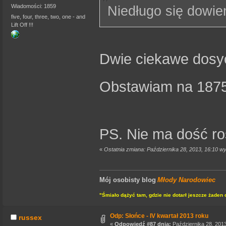
Wiadomości: 1859
Niedługo się dowiem
five, four, three, two, one - and
Lift Off !!!
Dwie ciekawe dosyć
Obstawiam na 187
PS. Nie ma dość r
«
Ostatnia zmiana: Października 28, 2013, 16:10 w
Mój osobisty blog
Młody Narodowiec
"Śmiało dążyć tam, gdzie nie dotarł jeszcze żaden 
Odp: Słońce - IV kwartał 2013 roku
russex
«
Odpowiedź #87 dnia:
Października 28, 2013