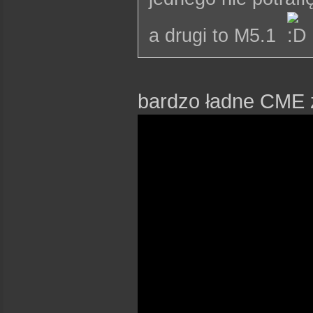
a drugi to M5.1
bardzo ładne CME z