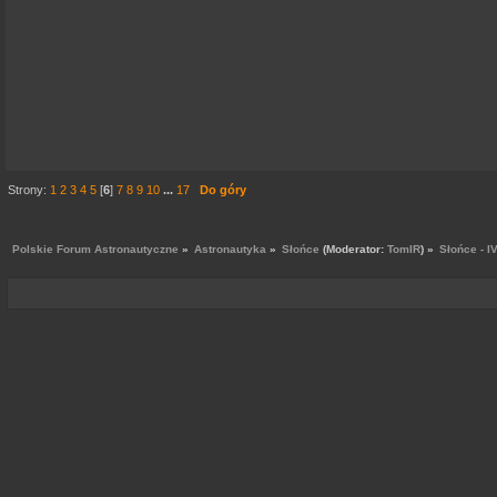
Strony:
1
2
3
4
5
[
6
]
7
8
9
10
...
17
Do góry
Polskie Forum Astronautyczne
»
Astronautyka
»
Słońce
(Moderator:
TomIR
) »
Słońce - I