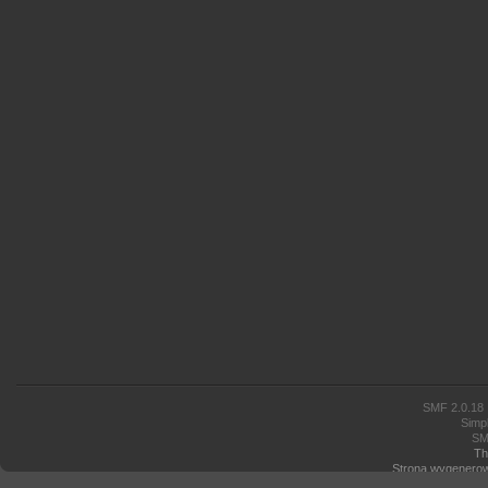
SMF 2.0.18
Simp
SM
Th
Strona wygenerow