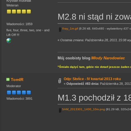
Krystian Rusiniak
Weteran
M2.8 ni stąd ni z
Wiadomości: 1859
Xray_1m.gif
(9.26 kB, 640x480 - wyświetlony 437 r
five, four, three, two, one - and
Lift Off !!!
«
Ostatnia zmiana: Października 28, 2013, 15:08 w
Mój osobisty blog
Młody Narodowiec
"Śmiało dążyć tam, gdzie nie dotarł jeszcze żaden 
Odp: Słońce - IV kwartał 2013 roku
TomIR
«
Odpowiedź #83 dnia:
Października 28, 2013
Moderator
M1.3 pochodził z 1
Wiadomości: 3891
SAM_2013301_1400_10m.png
(91.29 kB, 320x240