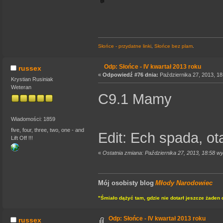
Słońce - przydatne linki
,
Słońce bez plam
.
Odp: Słońce - IV kwartał 2013 roku
russex
«
Odpowiedź #76 dnia:
Października 27, 2013, 18
Krystian Rusiniak
Weteran
C9.1 Mamy
Wiadomości: 1859
five, four, three, two, one - and
Edit: Ech spada, ota
Lift Off !!!
«
Ostatnia zmiana: Października 27, 2013, 18:58 w
Mój osobisty blog
Młody Narodowiec
"Śmiało dążyć tam, gdzie nie dotarł jeszcze żaden 
Odp: Słońce - IV kwartał 2013 roku
russex