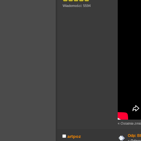
Wiadomości: 5594
«
Ostatnia zmi
Odp: BF
artpoz
«
Odpow