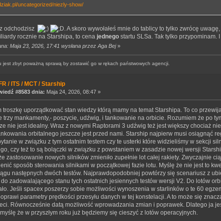
ydziak.pl/uncategorized/niezly-show/
raz odchodzisz
. A skoro wywołałeś mnie do tablicy to tylko zwrócę uwagę,
miliardy rocznie na Starshipa, to cena
jednego
startu SLSa. Tak tylko przypominam. I
ana: Maja 23, 2026, 17:41 wysłana przez Aga Bej
»
 jest zbyt poważną sprawą by zostawić go w rękach państwowych agencji.
R / ITS / MCT / Starship
iedź #8583 dnia:
Maja 24, 2026, 08:47 »
 troszkę uporządkować stan wiedzy którą mamy na temat Starshipa. To co przewija
e trzy mankamenty,- poszycie, udźwig, i tankowanie na orbicie. Rozumiem że po ty
ze nie jest idealny. Wraz z nowymi Raptorami 3 udźwig też jest większy chociaż nie
nkowania orbitalnego jeszcze jest przed nami. Starship najpierw musi osiągnąć re
ytanie w związku z tym ostatnim testem czy te usterki które widzieliśmy w sekcji 
go, czy też to są bolączki w związku z powstaniem w zasadzie nowej wersji Stars
e zastosowanie nowych silników zmieniło zupełnie lot całej rakiety. Zwyczajnie cią
enić sposób sterowania silnikami w początkowej fazie lotu. Myślę że nie jest to kwe
iągu następnych dwóch testów. Najprawdopodobniej powtórzy się scenariusz z ubie
do zadowalającego stanu tych ostatnich jesiennych testów wersji V2. Do lotów orb
ało. Jeśli spacex poszerzy sobie możliwości wynoszenia w starlinków o te 60 egze
oprawi parametry prędkości przesyłu danych w tej konstelacji. A to może się znacz
sieci. Równocześnie datą możliwość wprowadzania zmian i poprawek. Dlatego ja je
myślę że w przyszłym roku już będziemy się cieszyć z lotów operacyjnych.