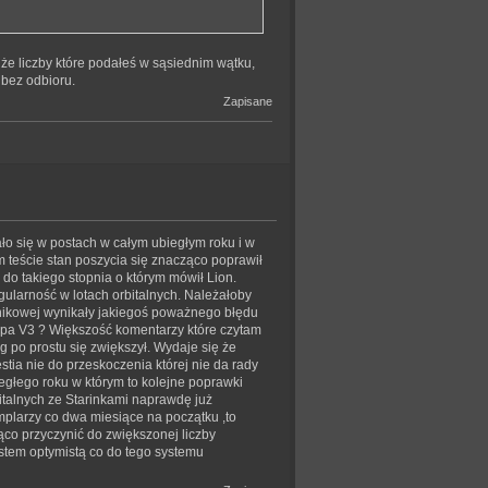
 że liczby które podałeś w sąsiednim wątku,
 bez odbioru.
Zapisane
ło się w postach w całym ubiegłym roku i w
m teście stan poszycia się znacząco poprawił
 do takiego stopnia o którym mówił Lion.
gularność w lotach orbitalnych. Należałoby
silnikowej wynikały jakiegoś poważnego błędu
hipa V3 ? Większość komentarzy które czytam
g po prostu się zwiększył. Wydaje się że
stia nie do przeskoczenia której nie da rady
głego roku w którym to kolejne poprawki
italnych ze Starinkami naprawdę już
mplarzy co dwa miesiące na początku ,to
ąco przyczynić do zwiększonej liczby
stem optymistą co do tego systemu