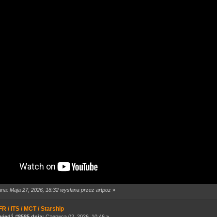
ana: Maja 27, 2026, 18:32 wysłana przez artpoz
»
R / ITS / MCT / Starship
iedź #8585 dnia:
Czerwca 02, 2026, 10:46 »