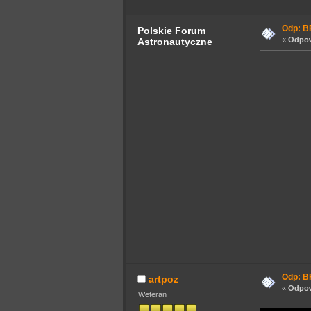
Odp: BF
Polskie Forum
«
Odpow
Astronautyczne
Odp: BF
artpoz
«
Odpow
Weteran