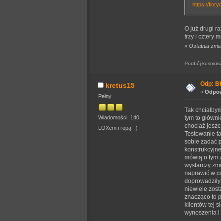
https://flor
O już drugi 
trzy i cztery 
«
Ostatnia zmi
Podbój kosmosu
Odp: BF
kretus15
«
Odpow
Pełny
Tak chciałbym
Wiadomości: 140
tym to główni
chociaż jeszc
LOXem i ropą! ;)
Testowanie ta
sobie zadać p
konstrukcyjne
mówią o tym ż
wystarczy zmi
naprawić w c
doprowadziły 
niewiele zost
znacząco to p
klientów tej 
wynoszenia i 