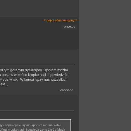
« poprzedni
następny »
DRUKUJ
ięki tym gorącym dyskusjom i sporom można
n postaw w końcu kropkę nad i i powiedz że
owiedz w jaki. W końcu łączy nas wszystkich
ie...
Zapisane
ym gorącym dyskusjom i sporom można sobie
ńcu kropkę nad i i powiedz że to źle że Musk