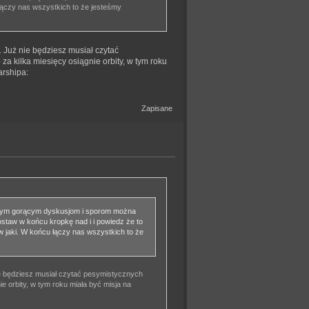
 łączy nas wszystkich to że jesteśmy
ć. Już nie będziesz musiał czytać
za kilka miesięcy osiągnie orbity, w tym roku
arshipa:
Zapisane
i tym gorącym dyskusjom i sporom można
staw w końcu kropkę nad i i powiedz że to
w jaki. W końcu łączy nas wszystkich to że
ż nie będziesz musiał czytać pesymistycznych
e orbity, w tym roku miała być misja na