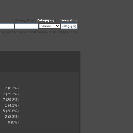
Witamy,
Gość
.
Zaloguj się
lub
zarejestruj
.
j się podając nazwę użytkownika, hasło i długość sesji
2 (8.3%)
7 (29.2%)
7 (29.2%)
1 (4.2%)
5 (20.8%)
2 (8.3%)
0 (0%)