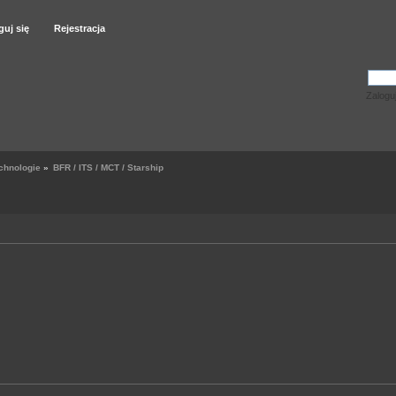
guj się
Rejestracja
Zalogu
chnologie
»
BFR / ITS / MCT / Starship