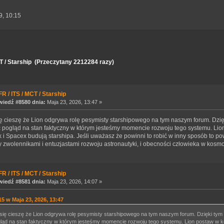
9, 10:15
T / Starship (Przeczytany 2212284 razy)
R / ITS / MCT / Starship
iedź #8580 dnia:
Maja 23, 2026, 13:47 »
ię cieszę że Lion odgrywa rolę pesymisty starshipowego na tym naszym forum. Dz
 pogląd na stan faktyczny w którym jesteśmy momencie rozwoju tego systemu. Lio
k i Spacex budują starshipa. Jeśli uważasz że powinni to robić w inny sposób to p
y zwolennikami i entuzjastami rozwoju astronautyki, i obecności człowieka w kosmos
R / ITS / MCT / Starship
iedź #8581 dnia:
Maja 23, 2026, 14:07 »
15 w Maja 23, 2026, 13:47
się cieszę że Lion odgrywa rolę pesymisty starshipowego na tym naszym forum. Dzięki t
ląd na stan faktyczny w którym jesteśmy momencie rozwoju tego systemu. Lion postaw w ko