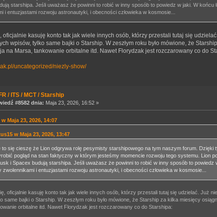
dują starshipa. Jeśli uważasz że powinni to robić w inny sposób to powiedz w jaki. W końcu
i i entuzjastami rozwoju astronautyki, i obecności człowieka w kosmosie...
 oficjalnie kasuję konto tak jak wiele innych osób, którzy przestali tutaj się udziela
ch wpisów, tylko same bajki o Starship. W zeszłym roku było mówione, że Starship 
ja na Marsa, tankowanie orbitalne itd. Nawet Florydzak jest rozczarowany co do St
ziak.pl/uncategorized/niezly-show/
R / ITS / MCT / Starship
iedź #8582 dnia:
Maja 23, 2026, 16:52 »
 w Maja 23, 2026, 14:07
tus15 w Maja 23, 2026, 13:47
 to się cieszę że Lion odgrywa rolę pesymisty starshipowego na tym naszym forum. Dzięk
robić pogląd na stan faktyczny w którym jesteśmy momencie rozwoju tego systemu. Lion po
usk i Spacex budują starshipa. Jeśli uważasz że powinni to robić w inny sposób to powiedz 
 zwolennikami i entuzjastami rozwoju astronautyki, i obecności człowieka w kosmosie...
ę, oficjalnie kasuję konto tak jak wiele innych osób, którzy przestali tutaj się udzielać. Ju
ko same bajki o Starship. W zeszłym roku było mówione, że Starship za kilka miesięcy osiągni
owanie orbitalne itd. Nawet Florydzak jest rozczarowany co do Starshipa: