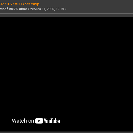
R / ITS / MCT / Starship
iedź #8586 dnia:
Czerwca 11, 2026, 12:19 »