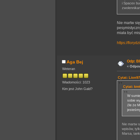
i Spacex bu
zwolennikam
Nie martw się,
pesymistyczny
miała być mis
https://floryd
Odp: BF
Aga Bej
«
Odpow
Weteran
Cytat: Lion97
Wiadomości: 1023
Cytat: kre
Kim jest John Gald?
W sumie
sobie wy
źle że M
jesteśmy
Nie martw si
wpisów, tyl
Marsa, tank