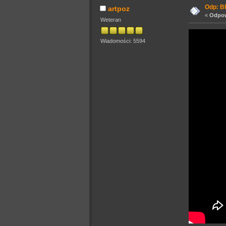
Odp: BF
artpoz
«
Odpow
Weteran
Wiadomości: 5594