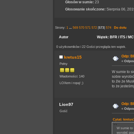
Głosów w sumie:
23
Głosowanie skończone:
Sierpnia 06, 201
Strony:
1
...
569
570
571
572
[
573
]
574
Do dołu
Autor
Wątek: BFR / ITS / MC
0 użytkowników i 22 Gości przegląda ten wątek.
Odp: BF
kretus15
«
Odpow
Pełny
W sumie to s
Wiadomości: 140
sobie wyrobić
to źle że Mus
LOXem i ropą! ;)
to że jesteśm
Odp: BF
Lion97
«
Odpow
Gość
Cytat: kretus
W sumie to 
wyrobić pog