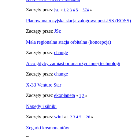
Zaczęty przez
jsc
«
1
2
3
4
5
...
574
»
Planowana rosyjska stacja załogowa post-ISS (ROSS)
Zaczęty przez
JSz
Mała regionalna stacja orbitalna (koncepcja)
Zaczęty przez
change
A co gdyby zamiast oriona użyc innej technologi
Zaczęty przez
change
X-33 Venture Star
Zaczęty przez
ekoplaneta
«
1
2
»
Napędy i silniki
Zaczęty przez
wini
«
1
2
3
4
5
...
26
»
Zegarki kosmonautów