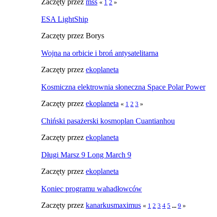
Zaczęty przez
mss
«
1
2
»
ESA LightShip
Zaczęty przez Borys
Wojna na orbicie i broń antysatelitarna
Zaczęty przez
ekoplaneta
Kosmiczna elektrownia słoneczna Space Polar Power
Zaczęty przez
ekoplaneta
«
1
2
3
»
Chiński pasażerski kosmoplan Cuantianhou
Zaczęty przez
ekoplaneta
Długi Marsz 9 Long March 9
Zaczęty przez
ekoplaneta
Koniec programu wahadłowców
Zaczęty przez
kanarkusmaximus
«
1
2
3
4
5
...
9
»