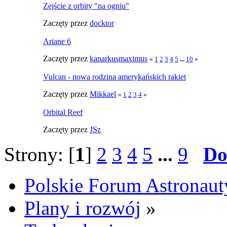
Zejście z orbity "na ogniu"
Zaczęty przez
docktor
Ariane 6
Zaczęty przez
kanarkusmaximus
«
1
2
3
4
5
...
10
»
Vulcan - nowa rodzina amerykańskich rakiet
Zaczęty przez
Mikkael
«
1
2
3
4
»
Orbital Reef
Zaczęty przez
JSz
Strony: [
1
]
2
3
4
5
...
9
Do
Polskie Forum Astronaut
Plany i rozwój
»