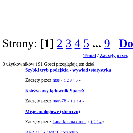
Strony: [
1
]
2
3
4
5
...
9
Do
Temat
/
Zaczęty przez
0 użytkowników i 91 Gości przeglądają ten dział.
Szybki tryb podejścia - wywiad+statystyka
Zaczęty przez
mss
«
1
2
3
4
5
»
Księżycowy lądownik SpaceX
Zaczęty przez
mars76
«
1
2
3
4
»
Misje analogowe (zbiorczo)
Zaczęty przez
kanarkusmaximus
«
1
2
3
4
»
BFR / ITS / MCT / Starship