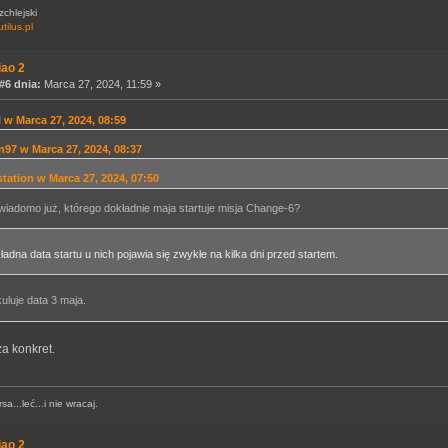
chlejski
utilus.pl
iao 2
6 dnia:
Marca 27, 2024, 11:59 »
l w Marca 27, 2024, 08:59
n97 w Marca 27, 2024, 08:37
station w Marca 27, 2024, 07:50
wiadomo już, którego dokładnie maja startuje misja Change-6?
ładna data startu u nich pojawia się zwykłe na kilka dni przed startem.
uluje data 3 maja.
za konkret.
a...leć...i nie wracaj.
iao 2