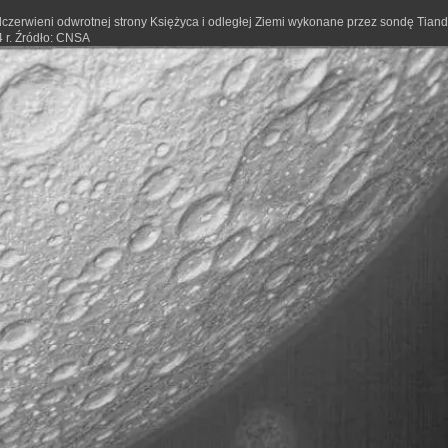
czerwieni odwrotnej strony Księżyca i odległej Ziemi wykonane przez sondę Tiand
 r. Źródło: CNSA