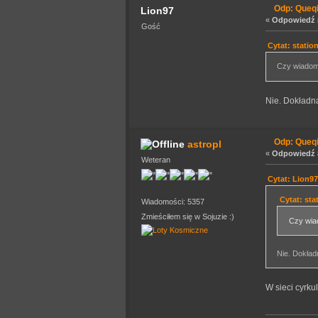
Odp: Queq
Lion97
«
Odpowiedź #
Gość
Cytat: statio
Czy wiadomo
Nie. Dokładna
Odp: Queq
astropl
«
Odpowiedź #
Weteran
Cytat: Lion97
Cytat: sta
Wiadomości: 5357
Zmieściłem się w Sojuzie :)
Czy wiad
Nie. Dokładn
W sieci cyrku