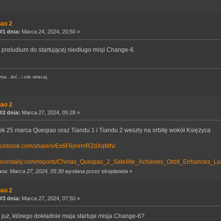
iao 2
1 dnia:
Marca 24, 2024, 20:50 »
 preludium do startującej niedługo misji Change-6.
a...leć...i nie wracaj.
iao 2
2 dnia:
Marca 27, 2024, 05:28 »
ek 25 marca Queqiao oraz Tiandu 1 i Tiandu 2 weszły na orbitę wokół Księżyca
facebook.com/share/v/Es6F6jmrmRZdXqMN/
moondaily.com/reports/Chinas_Queqiao_2_Satellite_Achieves_Orbit_Enhances_
ana: Marca 27, 2024, 05:30 wysłana przez ekoplaneta
»
iao 2
3 dnia:
Marca 27, 2024, 07:50 »
już, którego dokładnie maja startuje misja Change-6?