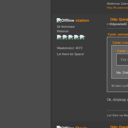
Waldemar Zwierz
http://lk.astrona
Odp: Queq
station
«
Odpowiedź #
Sir Astronaut
Weteran
Cytat: astrop
Cytat: Lio
Wiadomości: 4073
Cytat: 
Let there be Space!
Czy 
Nie. Dok
W sieci cyrk
Ok, dziękuję 
Leć Elon na Mars
Odp: Queq