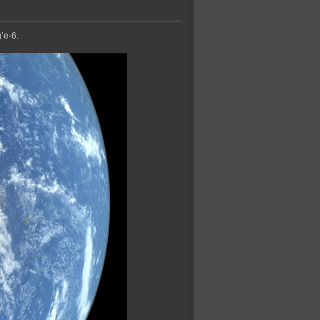
’e-6.