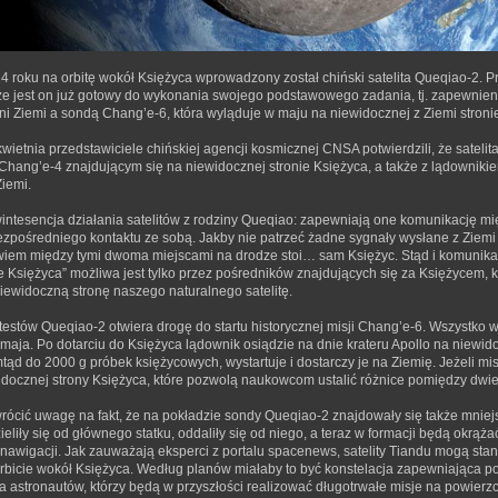
 roku na orbitę wokół Księżyca wprowadzony został chiński satelita Queqiao-2. 
 że jest on już gotowy do wykonania swojego podstawowego zadania, tj. zapewnieni
i Ziemi a sondą Chang’e-6, która wyląduje w maju na niewidocznej z Ziemi stroni
kwietnia przedstawiciele chińskiej agencji kosmicznej CNSA potwierdzili, że satel
hang’e-4 znajdującym się na niewidocznej stronie Księżyca, a także z lądownikie
iemi.
wintesencja działania satelitów z rodziny Queqiao: zapewniają one komunikację m
zpośredniego kontaktu ze sobą. Jakby nie patrzeć żadne sygnały wysłane z Ziemi 
wiem między tymi dwoma miejscami na drodze stoi… sam Księżyc. Stąd i komunikac
ie Księżyca” możliwa jest tylko przez pośredników znajdujących się za Księżycem,
iewidoczną stronę naszego naturalnego satelitę.
estów Queqiao-2 otwiera drogę do startu historycznej misji Chang’e-6. Wszystko 
 maja. Po dotarciu do Księżyca lądownik osiądzie na dnie krateru Apollo na niewido
tąd do 2000 g próbek księżycowych, wystartuje i dostarczy je na Ziemię. Jeżeli misj
idocznej strony Księżyca, które pozwolą naukowcom ustalić różnice pomiędzy dwie
wrócić uwagę na fakt, że na pokładzie sondy Queqiao-2 znajdowały się także mniejs
ieliły się od głównego statku, oddaliły się od niego, a teraz w formacji będą okrąż
 nawigacji. Jak zauważają eksperci z portalu spacenews, satelity Tiandu mogą sta
rbicie wokół Księżyca. Według planów miałaby to być konstelacja zapewniająca p
dla astronautów, którzy będą w przyszłości realizować długotrwałe misje na powier