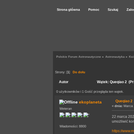
Strona główna
Pomoc
Szukaj
Zalo
Polskie Forum Astronautyczne
»
Astronautyka
»
Ksi
Strony: [
1
]
Do dołu
Autor
Wątek: Queqiao 2 (Pr
0 użytkowników i 1 Gość przegląda ten wątek.
Queqiao 2
ekoplaneta
«
dnia:
Marca 2
Weteran
22 marca 202
umożliwić kom
Wiadomości: 8800
https://www.