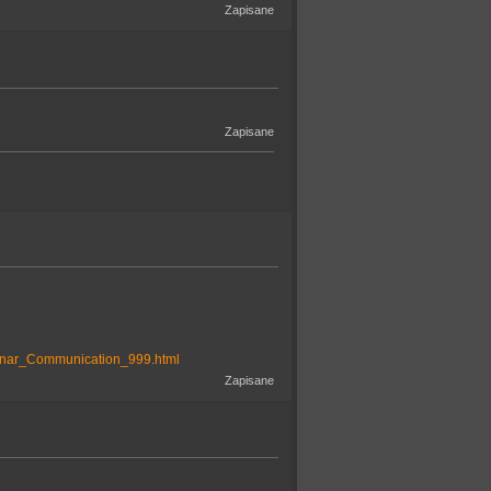
Zapisane
Zapisane
Lunar_Communication_999.html
Zapisane