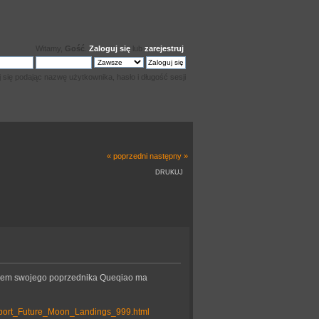
Witamy,
Gość
.
Zaloguj się
lub
zarejestruj
.
j się podając nazwę użytkownika, hasło i długość sesji
« poprzedni
następny »
DRUKUJ
wzorem swojego poprzednika Queqiao ma
pport_Future_Moon_Landings_999.html