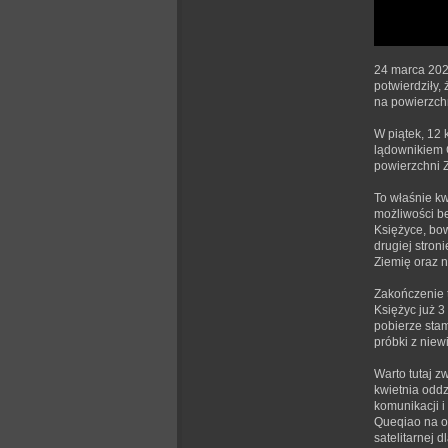
24 marca 2024
potwierdziły,
na powierzchn
W piątek, 12 
lądownikiem C
powierzchni Z
To właśnie k
możliwości be
Księżyce, bo
drugiej stron
Ziemię oraz n
Zakończenie t
Księżyc już 3
pobierze stam
próbki z niew
Warto tutaj z
kwietnia oddz
komunikacji i
Queqiao na o
satelitarnej 