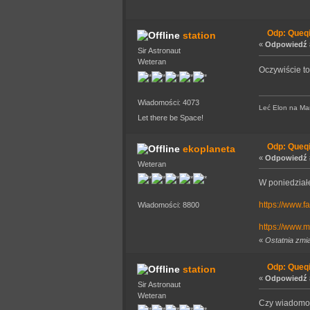
Odp: Queq
station
«
Odpowiedź #
Sir Astronaut
Weteran
Oczywiście to
Wiadomości: 4073
Leć Elon na Mars
Let there be Space!
Odp: Queq
ekoplaneta
«
Odpowiedź #
Weteran
W poniedział
https://www.
Wiadomości: 8800
https://www.
«
Ostatnia zmi
Odp: Queq
station
«
Odpowiedź #
Sir Astronaut
Weteran
Czy wiadomo 