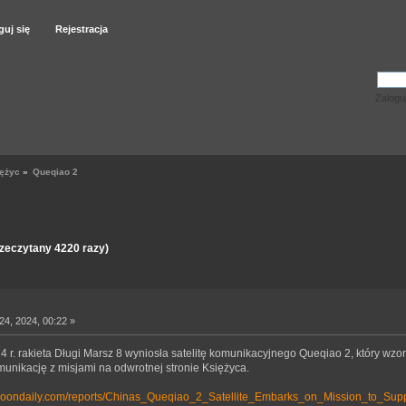
guj się
Rejestracja
Zalogu
ężyc
»
Queqiao 2
zeczytany 4220 razy)
4, 2024, 00:22 »
4 r. rakieta Długi Marsz 8 wyniosła satelitę komunikacyjnego Queqiao 2, który 
unikację z misjami na odwrotnej stronie Księżyca.
moondaily.com/reports/Chinas_Queqiao_2_Satellite_Embarks_on_Mission_to_Su