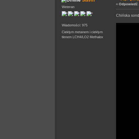
Slavin
«
Odpowiedź #
Weteran
Chińska sond
Wiadomości: 975
Ciekłym metanem i ciekłym
tlenem LCH4/LO2 Methalox