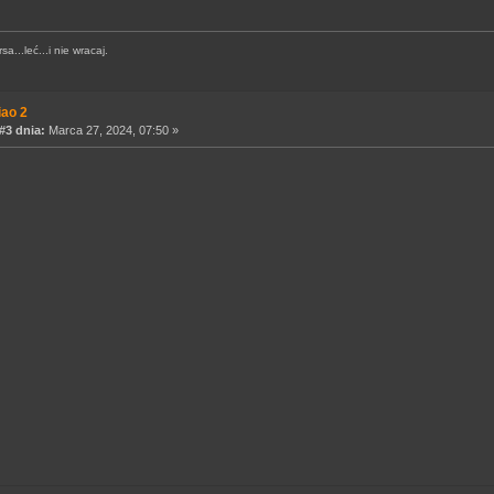
a...leć...i nie wracaj.
iao 2
3 dnia:
Marca 27, 2024, 07:50 »