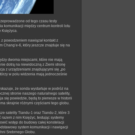
Przeprowadzone od tego czasu testy
a komunikacji między centrum kontroli lotu
e Księżyca.
ita z powodzeniem nawiązał kontakt z
m Chang’e-6, który jeszcze znajduje się na
iędzy dwoma miejscami, które nie mają
nie dotrą na niewidoczną z Ziemi stronę
ja z urządzeniami znajdującymi się „po
 którzy w polu widzenia mają jednocześnie
wskazuje, że sonda wystartuje w podróż na
cznej stronie naszego naturalnego satelity,
a się powiedzie, będą to pierwsze w historii
ma skrajnie różnymi częściami tego globu.
ze satelity Tiandu-1 oraz Tiandu-2, które 3
ać razem z nim Księżyc, testując systemy
nowić wstęp do budowy całej konstelacji
odstawowy system komunikacji i nawigacji
zchni Srebrnego Globu.