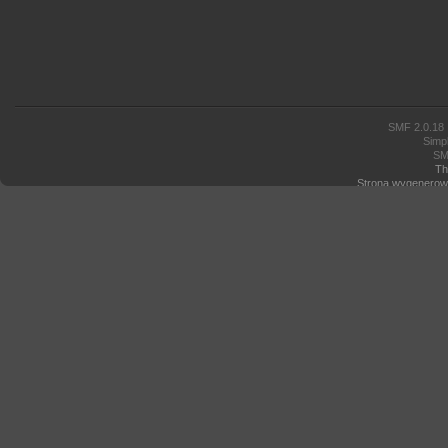
SMF 2.0.18
Simp
SM
Th
Strona wygenerowa