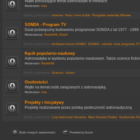
Wątki poruszające temat astronautyki w mediach.
Moderator:
mss
Działy podrzędne
:
Internet
,
Hoax i inne buble
,
Rosyjskie materiały filmowe
SONDA - Program TV
Dział poświęcony kultowemu programowi SONDA z lat 1977 - 1989
Moderatorzy:
Radek68
,
Elsoft
Działy podrzędne
:
Archiwum forum SONDY
,
SONDA - odcinki
,
Inne programy TV 
Kącik popularno-naukowy
Astronautyka w wydaniu popularno-naukowym. Także science fictio
Moderator:
Radek68
Działy podrzędne
:
Science - fiction
Osobistości
Wątki na temat osób związanych z astronautyką.
Moderator:
mss
Projekty i Inicjatywy
Projekty realizowane przez polską społeczność astronautyczną
Działy podrzędne
:
Loty balonowe Hevelius
,
Mars Society Polska
,
Studenckie Ko
Brak nowych wiadomości
Przekieruj forum