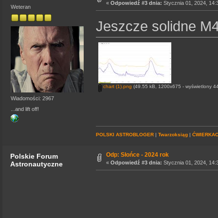
«
Odpowiedź #3 dnia:
Stycznia 01, 2024, 14:
Weteran
Jeszcze solidne M4
chart (1).png
(49.55 kB, 1200x675 - wyświetlony 44
Wiadomości: 2967
...and lift off!
POLSKI ASTROBLOGER
|
Twarzoksiąg
|
ĆWIERKA
Odp: Słońce - 2024 rok
Polskie Forum
«
Odpowiedź #3 dnia:
Stycznia 01, 2024, 14:
Astronautyczne