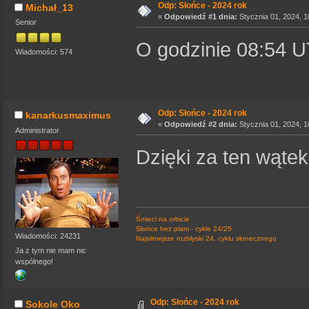
Odp: Słońce - 2024 rok
Michał_13
«
Odpowiedź #1 dnia:
Stycznia 01, 2024, 1
Senior
O godzinie 08:54 U
Wiadomości: 574
Odp: Słońce - 2024 rok
kanarkusmaximus
«
Odpowiedź #2 dnia:
Stycznia 01, 2024, 1
Administrator
Dzięki za ten wąte
Śmieci na orbicie
Słońce bez plam - cykle 24/25
Wiadomości: 24231
Najsilniejsze rozbłyski 24. cyklu słonecznego
Ja z tym nie mam nic
wspólnego!
Odp: Słońce - 2024 rok
Sokole Oko