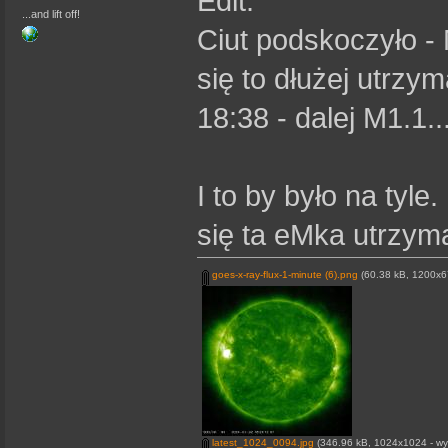
Edit:
...and lift off!
Ciut podskoczyło -
się to dłużej utrzym
18:38 - dalej M1.1..
I to by było na ty
się ta eMka utrzym
goes-x-ray-flux-1-minute (6).png
(60.38 kB, 1200x67
latest_1024_0094.jpg
(346.96 kB, 1024x1024 - wyś