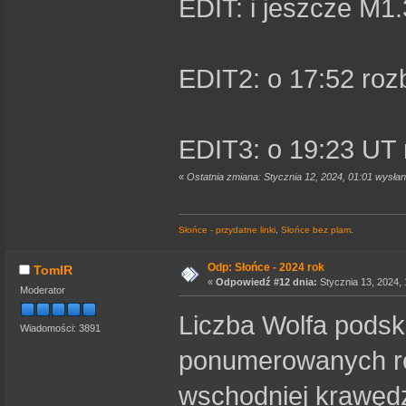
EDIT: i jeszcze M1.
EDIT2: o 17:52 roz
EDIT3: o 19:23 UT 
«
Ostatnia zmiana: Stycznia 12, 2024, 01:01 wysła
Słońce - przydatne linki
,
Słońce bez plam
.
Odp: Słońce - 2024 rok
TomIR
«
Odpowiedź #12 dnia:
Stycznia 13, 2024, 
Moderator
Liczba Wolfa podsk
Wiadomości: 3891
ponumerowanych re
wschodniej krawędz