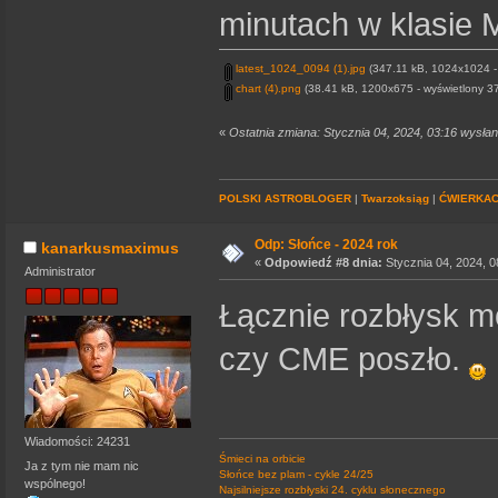
minutach w klasie M
latest_1024_0094 (1).jpg
(347.11 kB, 1024x1024 - 
chart (4).png
(38.41 kB, 1200x675 - wyświetlony 37
«
Ostatnia zmiana: Stycznia 04, 2024, 03:16 wysła
POLSKI ASTROBLOGER
|
Twarzoksiąg
|
ĆWIERKA
Odp: Słońce - 2024 rok
kanarkusmaximus
«
Odpowiedź #8 dnia:
Stycznia 04, 2024, 0
Administrator
Łącznie rozbłysk m
czy CME poszło.
Wiadomości: 24231
Śmieci na orbicie
Ja z tym nie mam nic
Słońce bez plam - cykle 24/25
wspólnego!
Najsilniejsze rozbłyski 24. cyklu słonecznego