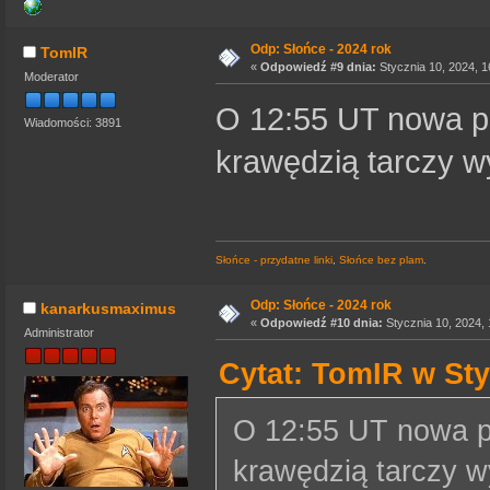
Odp: Słońce - 2024 rok
TomIR
«
Odpowiedź #9 dnia:
Stycznia 10, 2024, 1
Moderator
O 12:55 UT nowa p
Wiadomości: 3891
krawędzią tarczy w
Słońce - przydatne linki
,
Słońce bez plam
.
Odp: Słońce - 2024 rok
kanarkusmaximus
«
Odpowiedź #10 dnia:
Stycznia 10, 2024, 
Administrator
Cytat: TomIR w Sty
O 12:55 UT nowa p
krawędzią tarczy w