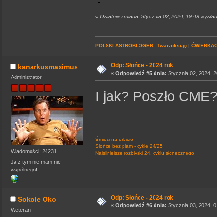
«
Ostatnia zmiana: Stycznia 02, 2024, 19:49 wysła
POLSKI ASTROBLOGER
|
Twarzoksiąg
|
ĆWIERKA
Odp: Słońce - 2024 rok
kanarkusmaximus
«
Odpowiedź #5 dnia:
Stycznia 02, 2024, 2
Administrator
I jak? Poszło CME
Śmieci na orbicie
Słońce bez plam - cykle 24/25
Wiadomości: 24231
Najsilniejsze rozbłyski 24. cyklu słonecznego
Ja z tym nie mam nic
wspólnego!
Odp: Słońce - 2024 rok
Sokole Oko
«
Odpowiedź #6 dnia:
Stycznia 03, 2024, 0
Weteran