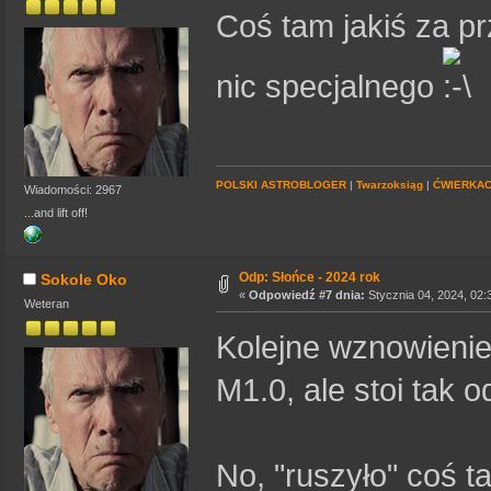
Coś tam jakiś za pr
nic specjalnego
POLSKI ASTROBLOGER
|
Twarzoksiąg
|
ĆWIERKA
Wiadomości: 2967
...and lift off!
Odp: Słońce - 2024 rok
Sokole Oko
«
Odpowiedź #7 dnia:
Stycznia 04, 2024, 02:
Weteran
Kolejne wznowienie
M1.0, ale stoi tak 
No, "ruszyło" coś t