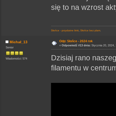
się to na wzrost ak
Słońce - przydatne linki
,
Słońce bez plam
.
Odp: Słońce - 2024 rok
Michał_13
«
Odpowiedź #13 dnia:
Stycznia 20, 2024, 
Senior
Dzisiaj rano nasze
Wiadomości: 574
filamentu w centrum