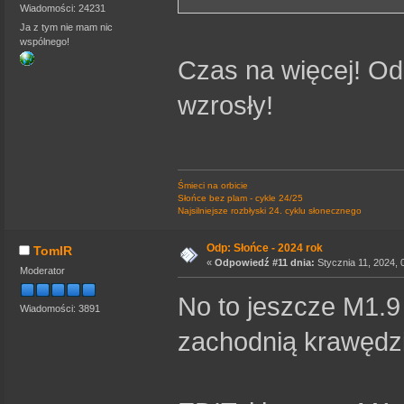
Wiadomości: 24231
Ja z tym nie mam nic
wspólnego!
Czas na więcej! Od
wzrosły!
Śmieci na orbicie
Słońce bez plam - cykle 24/25
Najsilniejsze rozbłyski 24. cyklu słonecznego
Odp: Słońce - 2024 rok
TomIR
«
Odpowiedź #11 dnia:
Stycznia 11, 2024, 
Moderator
No to jeszcze M1.9
Wiadomości: 3891
zachodnią krawędz