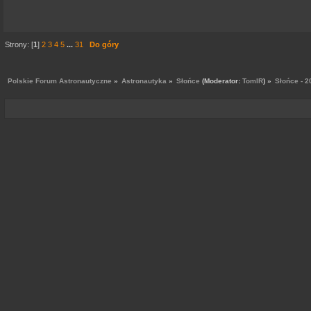
Strony: [
1
]
2
3
4
5
...
31
Do góry
Polskie Forum Astronautyczne
»
Astronautyka
»
Słońce
(Moderator:
TomIR
) »
Słońce - 2