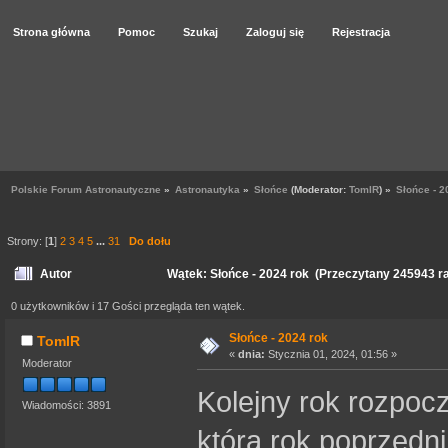
Strona główna
Pomoc
Szukaj
Zaloguj się
Rejestracja
Polskie Forum Astronautyczne
»
Astronautyka
»
Słońce
(Moderator:
TomIR
) »
Słońce - 2
Strony: [
1
]
2
3
4
5
...
31
Do dołu
Autor
Wątek: Słońce - 2024 rok (Przeczytany 245943 r
0 użytkowników i 17 Gości przegląda ten wątek.
Słońce - 2024 rok
TomIR
«
dnia:
Stycznia 01, 2024, 01:56 »
Moderator
Kolejny rok rozpoc
Wiadomości: 3891
która rok poprzedn