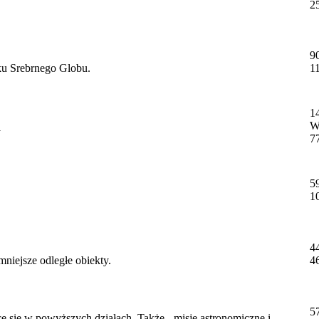
2
9
ku Srebrnego Globu.
1
1
W
y
7
5
1
4
mniejsze odległe obiekty.
4
5
ce się w powyższych działach. Także - misje astronomiczne i