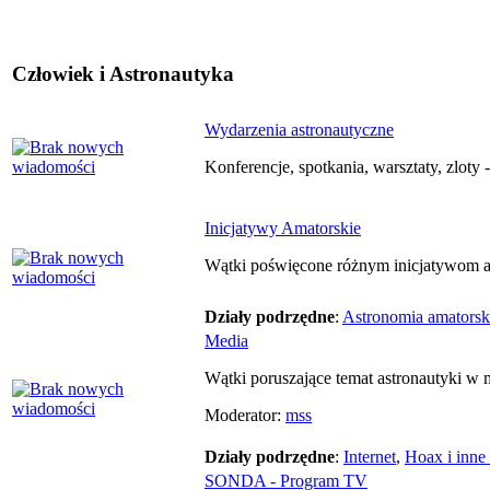
Człowiek i Astronautyka
Wydarzenia astronautyczne
Konferencje, spotkania, warsztaty, zloty 
Inicjatywy Amatorskie
Wątki poświęcone różnym inicjatywom am
Działy podrzędne
:
Astronomia amatorsk
Media
Wątki poruszające temat astronautyki w 
Moderator:
mss
Działy podrzędne
:
Internet
,
Hoax i inne
SONDA - Program TV