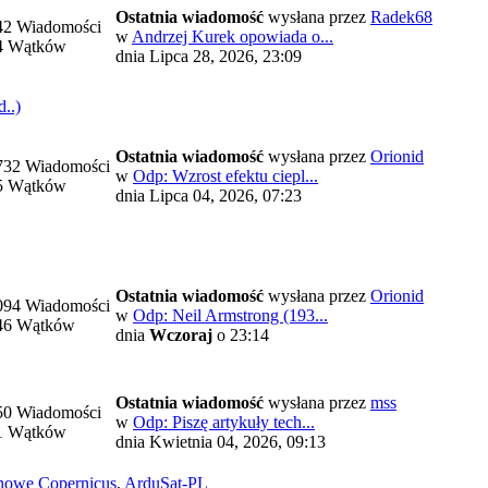
Ostatnia wiadomość
wysłana przez
Radek68
42 Wiadomości
w
Andrzej Kurek opowiada o...
4 Wątków
dnia Lipca 28, 2026, 23:09
..)
Ostatnia wiadomość
wysłana przez
Orionid
732 Wiadomości
w
Odp: Wzrost efektu ciepl...
5 Wątków
dnia Lipca 04, 2026, 07:23
Ostatnia wiadomość
wysłana przez
Orionid
094 Wiadomości
w
Odp: Neil Armstrong (193...
46 Wątków
dnia
Wczoraj
o 23:14
Ostatnia wiadomość
wysłana przez
mss
50 Wiadomości
w
Odp: Piszę artykuły tech...
1 Wątków
dnia Kwietnia 04, 2026, 09:13
nowe Copernicus
,
ArduSat-PL