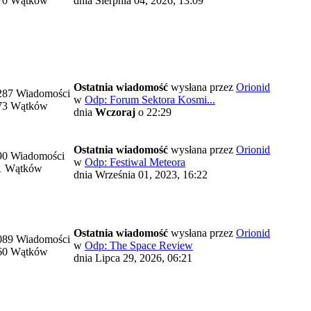
70 Wątków
dnia Sierpnia 04, 2026, 13:09
Ostatnia wiadomość
wysłana przez
Orionid
287 Wiadomości
w
Odp: Forum Sektora Kosmi...
73 Wątków
dnia
Wczoraj
o 22:29
Ostatnia wiadomość
wysłana przez
Orionid
90 Wiadomości
w
Odp: Festiwal Meteora
1 Wątków
dnia Września 01, 2023, 16:22
Ostatnia wiadomość
wysłana przez
Orionid
089 Wiadomości
w
Odp: The Space Review
60 Wątków
dnia Lipca 29, 2026, 06:21