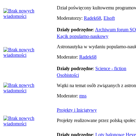
Dział poświęcony kultowemu programow
Moderatorzy:
Radek68
,
Elsoft
Działy podrzędne
:
Archiwum forum 
Kącik popularno-naukowy
Astronautyka w wydaniu popularno-nauk
Moderator:
Radek68
Działy podrzędne
:
Science - fiction
Osobistości
Wątki na temat osób związanych z astron
Moderator:
mss
Projekty i Inicjatywy
Projekty realizowane przez polską społe
Działy podrzędne
:
Loty balonowe Heve