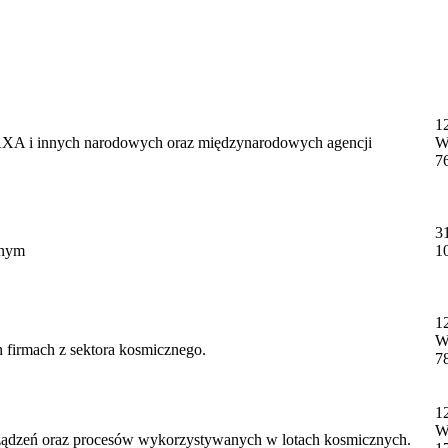
1
XA i innych narodowych oraz międzynarodowych agencji
W
7
3
znym
1
1
W
 firmach z sektora kosmicznego.
7
1
W
rządzeń oraz procesów wykorzystywanych w lotach kosmicznych.