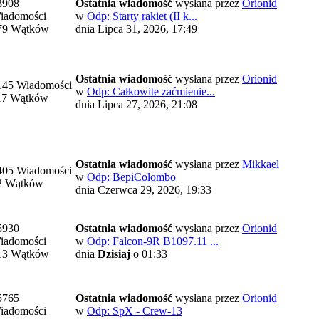
3908
Ostatnia wiadomość
wysłana przez
Orionid
iadomości
w
Odp: Starty rakiet (II k...
79 Wątków
dnia Lipca 31, 2026, 17:49
Ostatnia wiadomość
wysłana przez
Orionid
145 Wiadomości
w
Odp: Całkowite zaćmienie...
17 Wątków
dnia Lipca 27, 2026, 21:08
Ostatnia wiadomość
wysłana przez
Mikkael
405 Wiadomości
w
Odp: BepiColombo
2 Wątków
dnia Czerwca 29, 2026, 19:33
5930
Ostatnia wiadomość
wysłana przez
Orionid
iadomości
w
Odp: Falcon-9R B1097.11 ...
13 Wątków
dnia
Dzisiaj
o 01:33
5765
Ostatnia wiadomość
wysłana przez
Orionid
iadomości
w
Odp: SpX - Crew-13