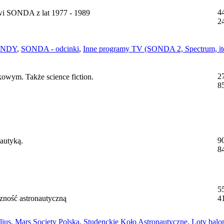
4
i SONDA z lat 1977 - 1989
2
SONDY
,
SONDA - odcinki
,
Inne programy TV (SONDA 2, Spectrum, itd
2
owym. Także science fiction.
8
9
autyką.
8
5
czność astronautyczną
4
lius
,
Mars Society Polska
,
Studenckie Koło Astronautyczne
,
Loty balo