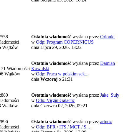
2558
Ostatnia wiadomość
wysłana przez
Orionid
iadomości
w
Odp: Program COPERNICUS
6 Wątków
dnia Lipca 29, 2026, 13:22
Ostatnia wiadomość
wysłana przez
Damian
171 Wiadomości
Kowalski
06 Wątków
w
Odp: Praca w polskim sek...
dnia
Wczoraj
o 21:31
2880
Ostatnia wiadomość
wysłana przez
Jake_Suly
iadomości
w
Odp: Virgin Galactic
8 Wątków
dnia Czerwca 02, 2026, 09:21
2896
Ostatnia wiadomość
wysłana przez
artpoz
iadomości
w
Odp: BFR / ITS / MCT / S...