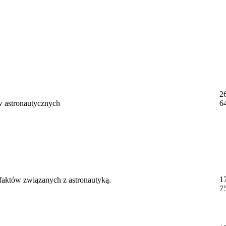
2
w astronautycznych
6
1
 faktów związanych z astronautyką.
7