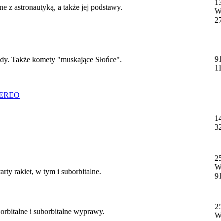
1
e z astronautyką, a także jej podstawy.
W
2
9
zdy. Także komety "muskające Słońce".
1
TEREO
1
3
2
W
rty rakiet, w tym i suborbitalne.
9
2
orbitalne i suborbitalne wyprawy.
W