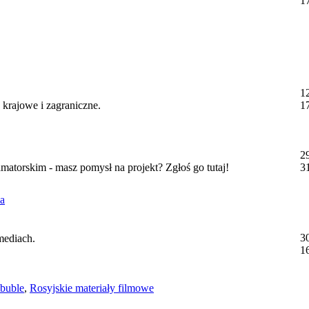
1
1
- krajowe i zagraniczne.
1
2
atorskim - masz pomysł na projekt? Zgłoś go tutaj!
3
a
3
mediach.
1
 buble
,
Rosyjskie materiały filmowe