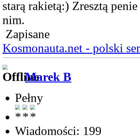
starą rakietą:) Zresztą pen
nim.
Zapisane
Kosmonauta.net - polski se
Marek B
Pełny
Wiadomości: 199