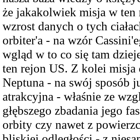
że jakakolwiek misja w ten 
wzrost danych o tych ciałac
orbiter'a - na wzór Cassini
wgląd w to co się tam dziej
ten rejon US. Z kolei misja
Neptuna - na swój sposób j
atrakcyjna - właśnie ze wz
głębszego zbadania jego fas
orbity czy nawet z powierzc
bliskiej odległości - z nie