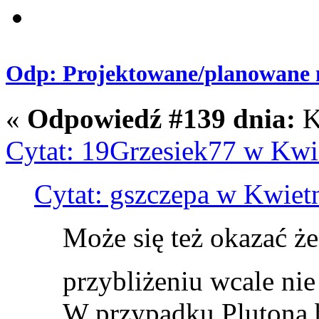
Odp: Projektowane/planowane m
«
Odpowiedź #139 dnia:
K
Cytat: 19Grzesiek77 w Kwie
Cytat: gszczepa w Kwietn
Może się też okazać ż
przybliżeniu wcale nie
W przypadku Plutona 