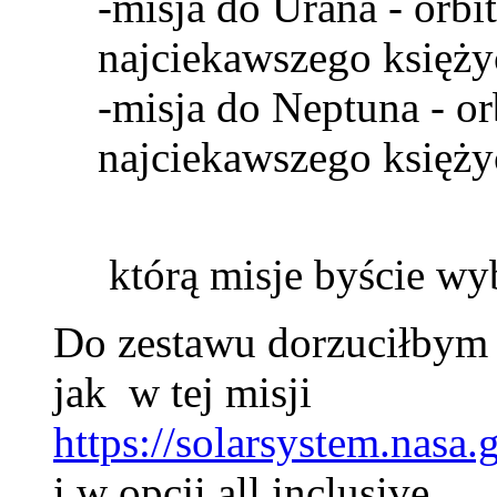
-misja do Urana - orbi
najciekawszego księży
-misja do Neptuna - or
najciekawszego księżyc
którą misje byście wy
Do zestawu dorzuciłbym 
jak w tej misji
https://solarsystem.nasa.
i w opcji all inclusive