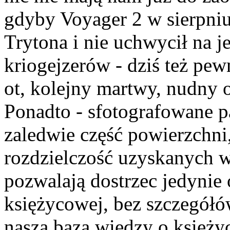
gdyby Voyager 2 w sierpniu 
Trytona i nie uchwycił na 
kriogejzerów - dziś też pew
ot, kolejny martwy, nudny 
Ponadto - sfotografowane p
zaledwie część powierzchni
rozdzielczość uzyskanych w
pozwalają dostrzec jedyni
księżycowej, bez szczegół
nasza baza wiedzy o księżyc