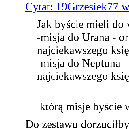
Cytat: 19Grzesiek77 w
Jak byście mieli do
-misja do Urana - o
najciekawszego księ
-misja do Neptuna -
najciekawszego księż
którą misje byście 
Do zestawu dorzuciłb