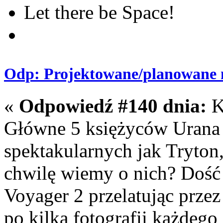
Let there be Space!
Odp: Projektowane/planowane m
«
Odpowiedź #140 dnia:
K
Główne 5 księżyców Urana n
spektakularnych jak Tryton
chwilę wiemy o nich? Dość
Voyager 2 przelatując prze
po kilka fotografii każdego 