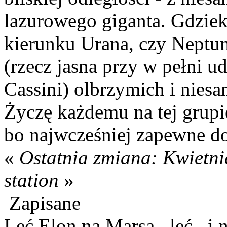
lazurowego giganta. Gdziek
kierunku Urana, czy Neptu
(rzecz jasna przy w pełni u
Cassini) olbrzymich i niesa
Życzę każdemu na tej grupi
bo najwcześniej zapewne dot
«
Ostatnia zmiana: Kwietni
station
»
Zapisane
Leć Elon na Marsa...leć...i 