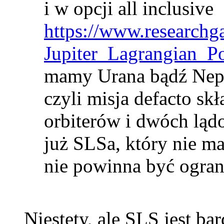
i w opcji all inclusive
https://www.researchg
Jupiter_Lagrangian_P
mamy Urana bądź Nep
czyli misja defacto sk
orbiterów i dwóch lą
już SLSa, który nie ma
nie powinna być ogran
Niestety, ale SLS jest ba