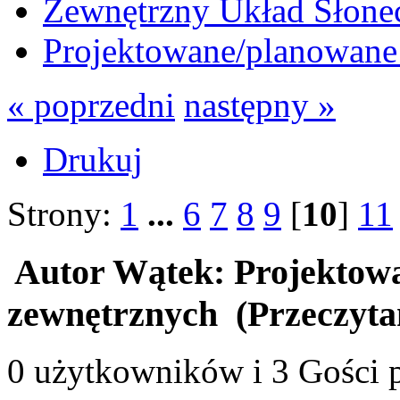
Zewnętrzny Układ Słone
Projektowane/planowane 
« poprzedni
następny »
Drukuj
Strony:
1
...
6
7
8
9
[
10
]
11
Autor
Wątek: Projektowa
zewnętrznych (Przeczyta
0 użytkowników i 3 Gości p