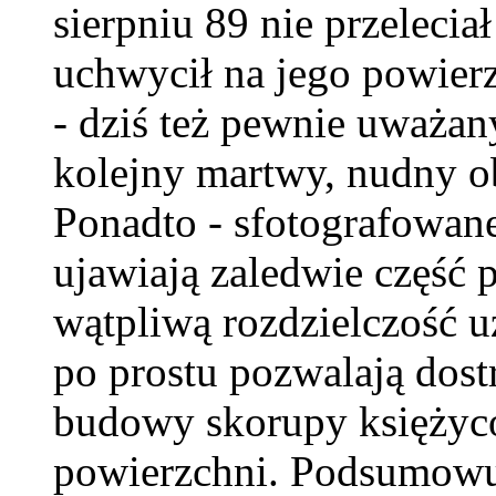
sierpniu 89 nie przeleciał
uchwycił na jego powier
- dziś też pewnie uważany
kolejny martwy, nudny o
Ponadto - sfotografowan
ujawiają zaledwie część 
wątpliwą rozdzielczość u
po prostu pozwalają dost
budowy skorupy księżyc
powierzchni. Podsumowuj