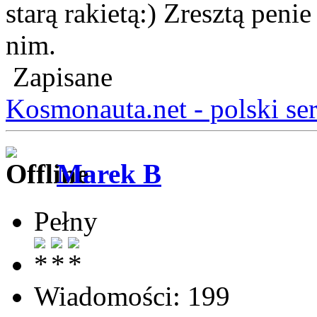
starą rakietą:) Zresztą pen
nim.
Zapisane
Kosmonauta.net - polski se
Marek B
Pełny
Wiadomości: 199