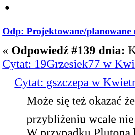
Odp: Projektowane/planowane m
«
Odpowiedź #139 dnia:
K
Cytat: 19Grzesiek77 w Kwie
Cytat: gszczepa w Kwietn
Może się też okazać ż
przybliżeniu wcale nie
W przypadku Plutona 