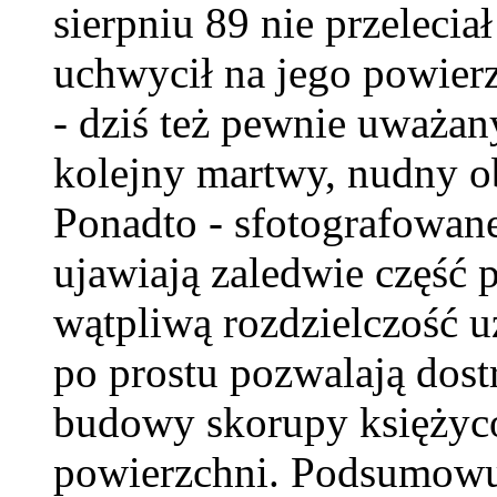
sierpniu 89 nie przeleciał
uchwycił na jego powier
- dziś też pewnie uważany
kolejny martwy, nudny o
Ponadto - sfotografowan
ujawiają zaledwie część 
wątpliwą rozdzielczość u
po prostu pozwalają dost
budowy skorupy księżyc
powierzchni. Podsumowuj