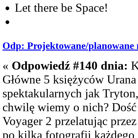
Let there be Space!
Odp: Projektowane/planowane m
«
Odpowiedź #140 dnia:
K
Główne 5 księżyców Urana n
spektakularnych jak Tryton
chwilę wiemy o nich? Dość
Voyager 2 przelatując prze
po kilka fotografii każdego 