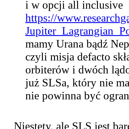
i w opcji all inclusive
https://www.researchg
Jupiter_Lagrangian_P
mamy Urana bądź Nep
czyli misja defacto sk
orbiterów i dwóch lą
już SLSa, który nie ma
nie powinna być ogran
Niestety, ale SLS jest ba