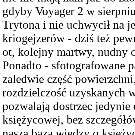
gdyby Voyager 2 w sierpniu 
Trytona i nie uchwycił na 
kriogejzerów - dziś też pew
ot, kolejny martwy, nudny 
Ponadto - sfotografowane p
zaledwie część powierzchni
rozdzielczość uzyskanych w
pozwalają dostrzec jedyni
księżycowej, bez szczegół
nasza baza wiedzy o księżyc