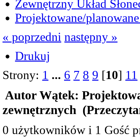
Zewnętrzny Układ Słone
Projektowane/planowane 
« poprzedni
następny »
Drukuj
Strony:
1
...
6
7
8
9
[
10
]
11
Autor
Wątek: Projektowa
zewnętrznych (Przeczyta
0 użytkowników i 1 Gość pr