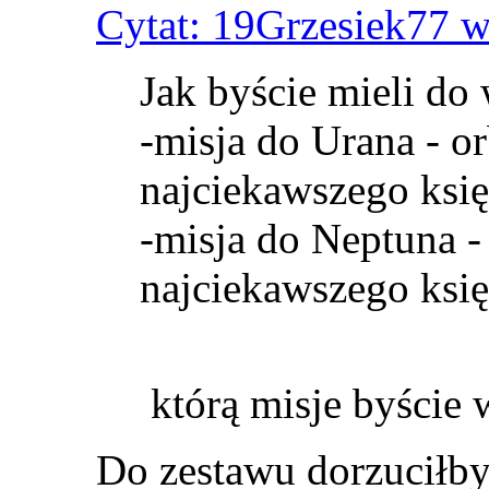
Cytat: 19Grzesiek77 w
Jak byście mieli do
-misja do Urana - o
najciekawszego księ
-misja do Neptuna -
najciekawszego księż
którą misje byście 
Do zestawu dorzuciłb