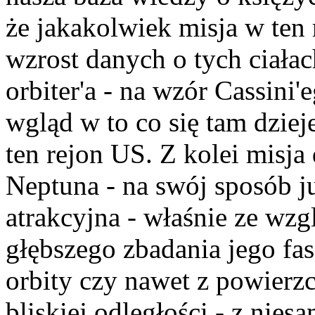
że jakakolwiek misja w ten 
wzrost danych o tych ciałac
orbiter'a - na wzór Cassini
wgląd w to co się tam dziej
ten rejon US. Z kolei misja
Neptuna - na swój sposób j
atrakcyjna - właśnie ze wz
głębszego zbadania jego fas
orbity czy nawet z powierzc
bliskiej odległości - z nie