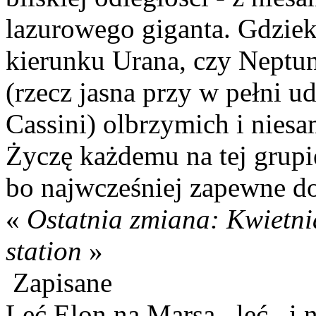
lazurowego giganta. Gdziek
kierunku Urana, czy Neptu
(rzecz jasna przy w pełni u
Cassini) olbrzymich i niesa
Życzę każdemu na tej grupi
bo najwcześniej zapewne dot
«
Ostatnia zmiana: Kwietni
station
»
Zapisane
Leć Elon na Marsa...leć...i 