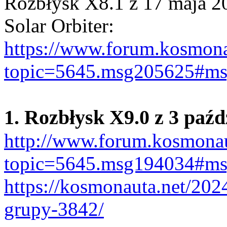
Rozbłysk X8.1 z 17 maja 2
Solar Orbiter:
https://www.forum.kosmona
topic=5645.msg205625#m
1. Rozbłysk X9.0 z 3 paźd
http://www.forum.kosmonau
topic=5645.msg194034#m
https://kosmonauta.net/202
grupy-3842/