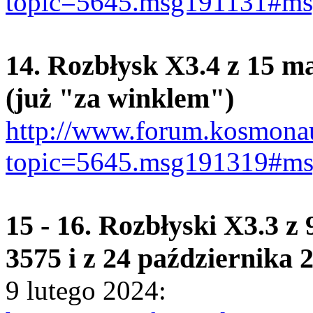
topic=5645.msg191131#m
14. Rozbłysk X3.4 z 15 m
(już "za winklem")
http://www.forum.kosmonau
topic=5645.msg191319#m
15 - 16. Rozbłyski X3.3 z
3575 i z 24 października 
9 lutego 2024: