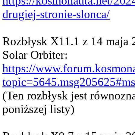
https://kosmonauta.net/202
drugiej-stronie-slonca/
Rozbłysk X11.1 z 14 maja 
Solar Orbiter:
https://www.forum.kosmona
topic=5645.msg205625#m
(Ten rozbłysk jest równozn
poniższej listy)