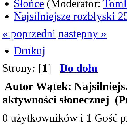
Słońce
(Moderator:
Tom
Najsilniejsze rozbłyski 2
« poprzedni
następny »
Drukuj
Strony: [
1
]
Do dołu
Autor
Wątek: Najsilniejsz
aktywności słonecznej (P
0 użytkowników i 1 Gość pr