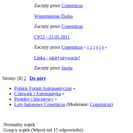
Zaczęty przez
Copernicus
Wspomnienie Darka
Zaczęty przez
Copernicus
CP12 - 21.05.2011
Zaczęty przez
Copernicus
«
1
2
3
4
5
6
»
Linka - jakiej używacie?
Zaczęty przez
fasola
Strony: [
1
]
2
Do góry
Polskie Forum Astronautyczne
»
Człowiek i Astronautyka
»
Projekty i Inicjatywy
»
Loty balonowe Copernicus
(Moderator:
Copernicus
)
Normalny wątek
Gorący wątek (Więcej niż 15 odpowiedzi)