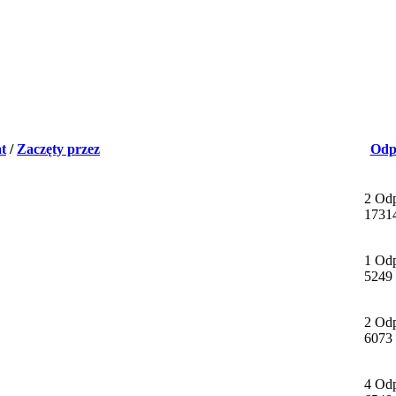
t
/
Zaczęty przez
Odp
2 Od
1731
1 Od
5249
2 Od
6073
4 Od