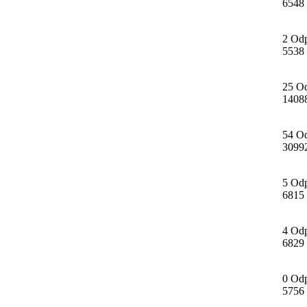
6548
2 Od
5538
25 O
1408
54 O
3099
5 Od
6815
4 Od
6829
0 Od
5756