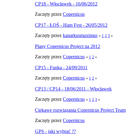
CP18 - Włocławek - 16/06/2012
Zaczęty przez
Copernicus
CP17 - ŁOŚ - Ham Fest - 26/05/2012
Zaczęty przez
kanarkusmaximus
«
1
2
3
»
Plany Copernicus Project na 2012
Zaczęty przez
Copernicus
«
1
2
»
CP15 - Funka - 24/09/2011
Zaczęty przez
Copernicus
«
1
2
»
CP13 / CP14 - 18/06/2011 - Włocławek
Zaczęty przez
Copernicus
«
1
2
3
»
Ciekawe rozwiązania Copernicus Project Team
Zaczęty przez
Copernicus
GPS - jaki wybrać ??