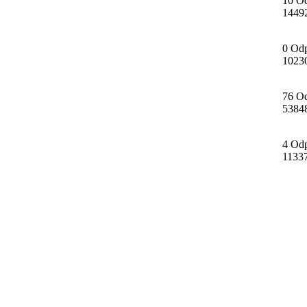
10 O
1449
0 Od
1023
76 O
5384
4 Od
1133