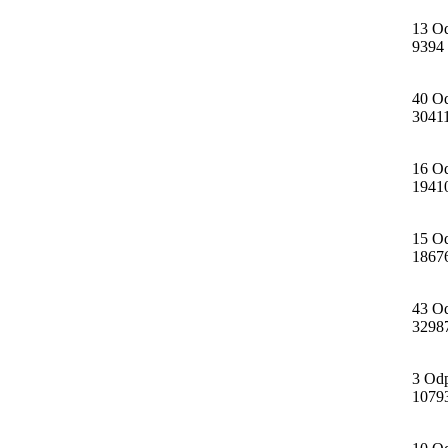
13 O
9394
40 O
3041
16 O
1941
15 O
1867
43 O
3298
3 Od
1079