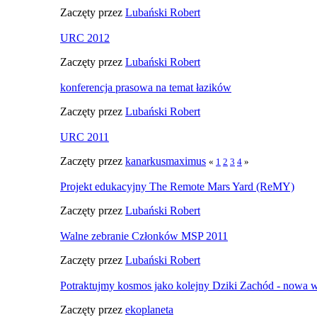
Zaczęty przez
Lubański Robert
URC 2012
Zaczęty przez
Lubański Robert
konferencja prasowa na temat łazików
Zaczęty przez
Lubański Robert
URC 2011
Zaczęty przez
kanarkusmaximus
«
1
2
3
4
»
Projekt edukacyjny The Remote Mars Yard (ReMY)
Zaczęty przez
Lubański Robert
Walne zebranie Członków MSP 2011
Zaczęty przez
Lubański Robert
Potraktujmy kosmos jako kolejny Dziki Zachód - nowa w
Zaczęty przez
ekoplaneta