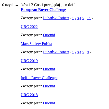
0 użytkowników i 2 Gości przeglądają ten dział.
European Rover Challenge
Zaczęty przez
Lubański Robert
«
1
2
3
4
5
...
11
»
URC 2022
Zaczęty przez
Orionid
Mars Society Polska
Zaczęty przez
Lubański Robert
«
1
2
3
4
5
...
9
»
URC 2019
Zaczęty przez
Orionid
Indian Rover Challenge
Zaczęty przez
Orionid
URC 2018
Zaczęty przez
Orionid