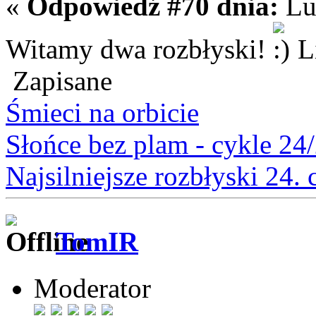
«
Odpowiedź #70 dnia:
Lut
Witamy dwa rozbłyski!
L
Zapisane
Śmieci na orbicie
Słońce bez plam - cykle 24
Najsilniejsze rozbłyski 24.
TomIR
Moderator