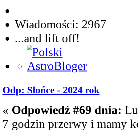
Wiadomości: 2967
...and lift off!
Odp: Słońce - 2024 rok
«
Odpowiedź #69 dnia:
Lut
7 godzin przerwy i mamy ko