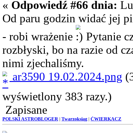
«
Odpowiedź #66 dnia:
Lut
Od paru godzin widać jej pi
- robi wrażenie
Pytanie cz
rozbłyski, bo na razie od c
nimi zjechaliśmy.
ar3590 19.02.2024.png
(3
wyświetlony 383 razy.)
Zapisane
POLSKI ASTROBLOGER
|
Twarzoksiąg
|
ĆWIERKACZ