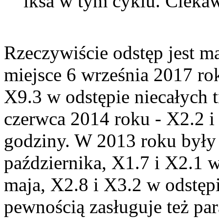
iksa w tym cyklu. Ciek
Rzeczywiście odstęp jest ma
miejsce 6 września 2017 ro
X9.3 w odstępie niecałych t
czerwca 2014 roku - X2.2 i
godziny. W 2013 roku były 
października, X1.7 i X2.1 w
maja, X2.8 i X3.2 w odstęp
pewnością zasługuje też pa