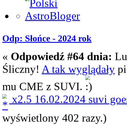
Odp: Słońce - 2024 rok
«
Odpowiedź #64 dnia:
Lut
Śliczny!
A tak wyglądały
pi
mu CME z SUVI.
x2.5 16.02.2024 suvi goe
wyświetlony 402 razy.)