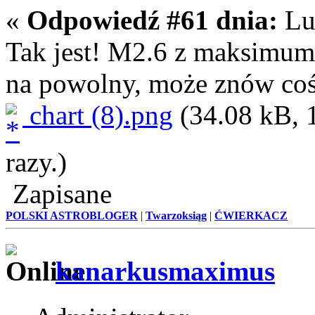
«
Odpowiedź #61 dnia:
Lut
Tak jest! M2.6 z maksimum
na powolny, może znów coś 
chart (8).png
(34.08 kB, 
razy.)
Zapisane
POLSKI ASTROBLOGER
|
Twarzoksiąg
|
ĆWIERKACZ
kanarkusmaximus