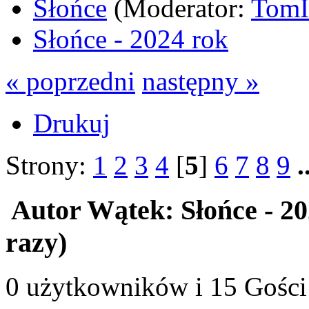
Słońce
(Moderator:
Tom
Słońce - 2024 rok
« poprzedni
następny »
Drukuj
Strony:
1
2
3
4
[
5
]
6
7
8
9
.
Autor
Wątek: Słońce - 2
razy)
0 użytkowników i 15 Gości 