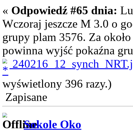
«
Odpowiedź #65 dnia:
Lut
Wczoraj jeszcze M 3.0 o g
grupy plam 3576. Za około
powinna wyjść pokaźna grup
240216_12_synch_NRT.
wyświetlony 396 razy.)
Zapisane
Sokole Oko