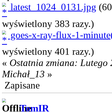
latest_1024_0131.jpg
(60
wyświetlony 383 razy.)
goes-x-ray-flux-1-minute
wyświetlony 401 razy.)
«
Ostatnia zmiana: Lutego 
Michał_13
»
Zapisane
TomIR