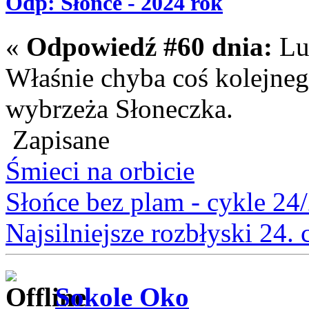
Odp: Słońce - 2024 rok
«
Odpowiedź #60 dnia:
Lut
Właśnie chyba coś kolejneg
wybrzeża Słoneczka.
Zapisane
Śmieci na orbicie
Słońce bez plam - cykle 24
Najsilniejsze rozbłyski 24.
Sokole Oko