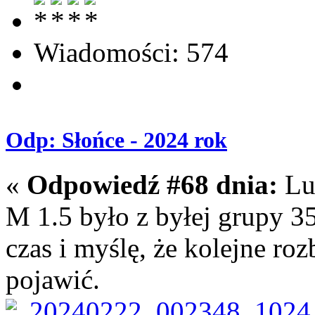
Wiadomości: 574
Odp: Słońce - 2024 rok
«
Odpowiedź #68 dnia:
Lut
M 1.5 było z byłej grupy 3
czas i myślę, że kolejne roz
pojawić.
20240222_002348_1024_