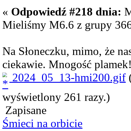
«
Odpowiedź #218 dnia:
M
Mieliśmy M6.6 z grupy 36
Na Słoneczku, mimo, że nas
ciekawie. Mnogość plamek
2024_05_13-hmi200.gif
(
wyświetlony 261 razy.)
Zapisane
Śmieci na orbicie