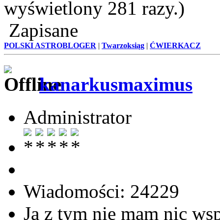
wyświetlony 281 razy.)
Zapisane
POLSKI ASTROBLOGER
|
Twarzoksiąg
|
ĆWIERKACZ
kanarkusmaximus
Administrator
Wiadomości: 24229
Ja z tym nie mam nic ws