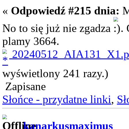
«
Odpowiedź #215 dnia:
M
No to się już nie zgadza
.
plamy 3664.
20240512_AIA131_X1.p
wyświetlony 241 razy.)
Zapisane
Słońce - przydatne linki
,
Sł
kanarkusmaximus