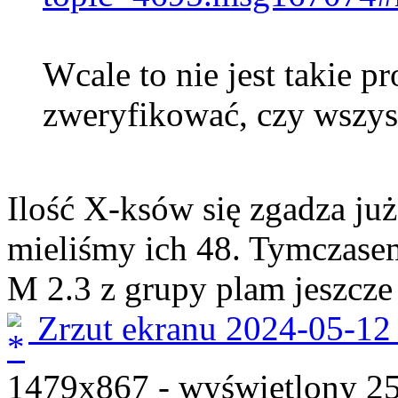
Wcale to nie jest takie p
zweryfikować, czy wszy
Ilość X-ksów się zgadza ju
mieliśmy ich 48. Tymczase
M 2.3 z grupy plam jeszcze
Zrzut ekranu 2024-05-12
1479x867 - wyświetlony 25