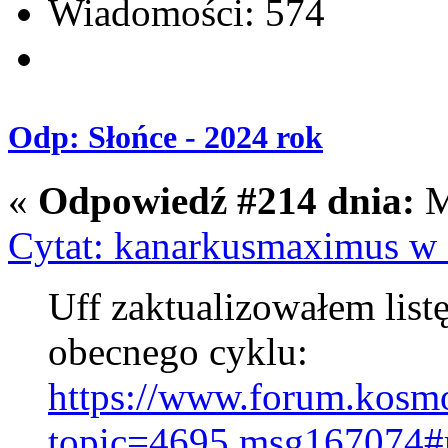
Wiadomości: 574
Odp: Słońce - 2024 rok
«
Odpowiedź #214 dnia:
M
Cytat: kanarkusmaximus w 
Uff zaktualizowałem list
obecnego cyklu:
https://www.forum.kosmo
topic=4695.msg167074