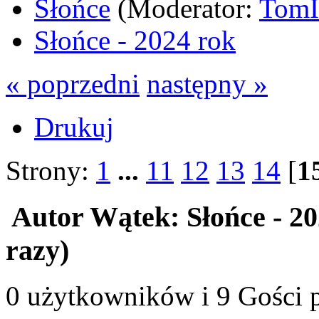
Słońce
(Moderator:
Tom
Słońce - 2024 rok
« poprzedni
następny »
Drukuj
Strony:
1
...
11
12
13
14
[
1
Autor
Wątek: Słońce - 2
razy)
0 użytkowników i 9 Gości p