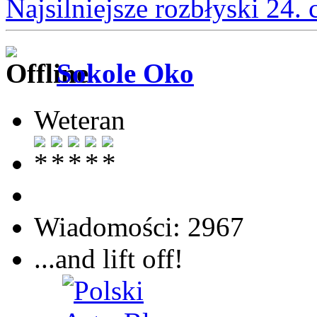
Najsilniejsze rozbłyski 24.
Sokole Oko
Weteran
Wiadomości: 2967
...and lift off!