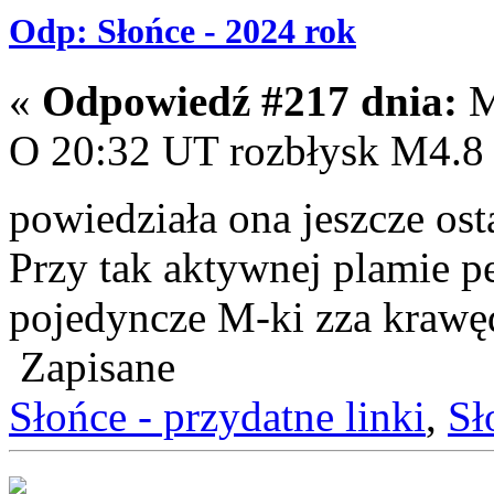
Odp: Słońce - 2024 rok
«
Odpowiedź #217 dnia:
M
O 20:32 UT rozbłysk M4.8 z
powiedziała ona jeszcze os
Przy tak aktywnej plamie p
pojedyncze M-ki zza krawę
Zapisane
Słońce - przydatne linki
,
Sł