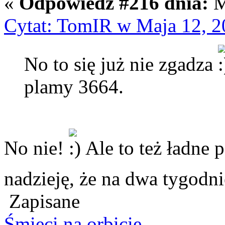
«
Odpowiedź #216 dnia:
M
Cytat: TomIR w Maja 12, 2
No to się już nie zgadza
plamy 3664.
No nie!
Ale to też ładne 
nadzieję, że na dwa tygodn
Zapisane
Śmieci na orbicie