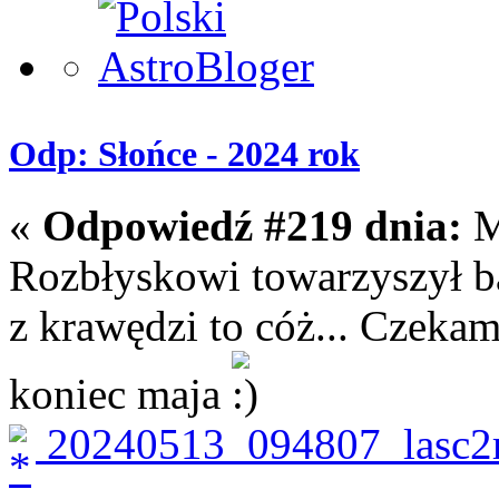
Odp: Słońce - 2024 rok
«
Odpowiedź #219 dnia:
M
Rozbłyskowi towarzyszył ba
z krawędzi to cóż... Czeka
koniec maja
20240513_094807_lasc2r