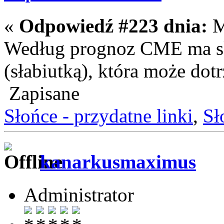
«
Odpowiedź #223 dnia:
M
Według prognoz CME ma s
(słabiutką), która może dot
Zapisane
Słońce - przydatne linki
,
Sł
kanarkusmaximus
Administrator