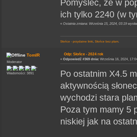
Pomyśleć, że w pop
ich tylko 2240 (w t
«
Ostatnia zmiana: Września 15, 2024, 03:19 wysł
Słońce - przydatne linki
,
Słońce bez plam
.
Odp: Słońce - 2024 rok
TomIR
«
Odpowiedź #369 dnia:
Września 16, 2024, 17:0
Moderator
Po ostatnim X4.5 m
Wiadomości: 3891
aktywnością słonec
wychodzi stara pla
Poza tym mamy 5 
niskiej jak na ostat