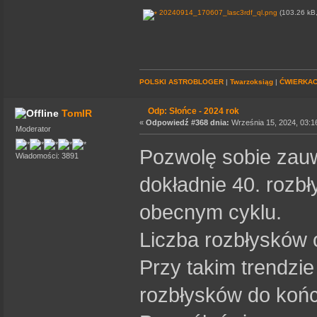
20240914_170607_lasc3rdf_ql.png
(103.26 kB,
POLSKI ASTROBLOGER
|
Twarzoksiąg
|
ĆWIERKA
Odp: Słońce - 2024 rok
TomIR
«
Odpowiedź #368 dnia:
Września 15, 2024, 03:1
Moderator
Pozwolę sobie zauw
Wiadomości: 3891
dokładnie 40. rozbł
obecnym cyklu.
Liczba rozbłysków 
Przy takim trendzi
rozbłysków do końc