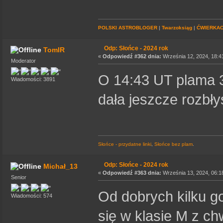
POLSKI ASTROBLOGER
|
Twarzoksiąg
|
ĆWIERKA
Odp: Słońce - 2024 rok
TomIR
«
Odpowiedź #362 dnia:
Września 12, 2024, 18:4
Moderator
O 14:43 UT plama 3
Wiadomości: 3891
dała jeszcze rozbły
Słońce - przydatne linki
,
Słońce bez plam
.
Odp: Słońce - 2024 rok
Michał_13
«
Odpowiedź #363 dnia:
Września 13, 2024, 06:1
Senior
Od dobrych kilku g
Wiadomości: 574
się w klasie M z c