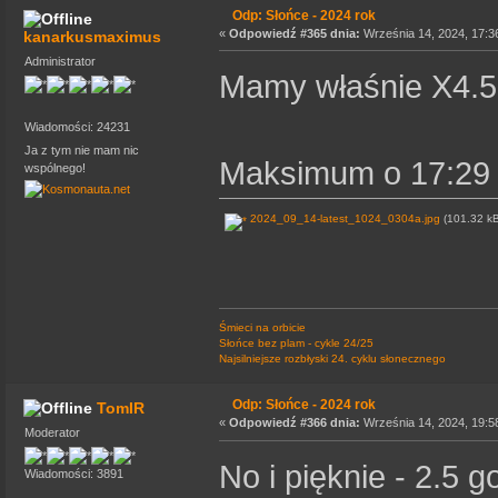
Odp: Słońce - 2024 rok
«
Odpowiedź #365 dnia:
Września 14, 2024, 17:3
kanarkusmaximus
Administrator
Mamy właśnie X4.5
Wiadomości: 24231
Ja z tym nie mam nic
Maksimum o 17:29
wspólnego!
2024_09_14-latest_1024_0304a.jpg
(101.32 kB
Śmieci na orbicie
Słońce bez plam - cykle 24/25
Najsilniejsze rozbłyski 24. cyklu słonecznego
Odp: Słońce - 2024 rok
TomIR
«
Odpowiedź #366 dnia:
Września 14, 2024, 19:5
Moderator
No i pięknie - 2.5 
Wiadomości: 3891