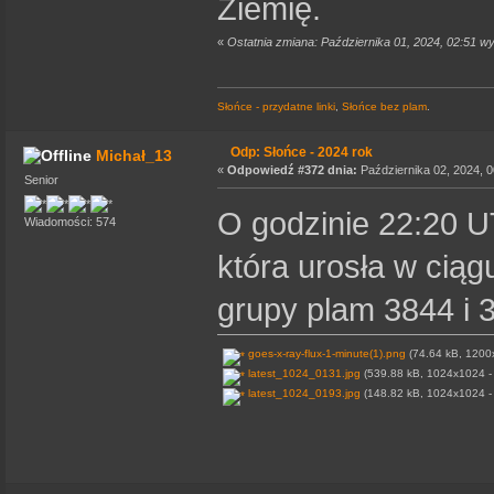
Ziemię.
«
Ostatnia zmiana: Października 01, 2024, 02:51 
Słońce - przydatne linki
,
Słońce bez plam
.
Odp: Słońce - 2024 rok
Michał_13
«
Odpowiedź #372 dnia:
Października 02, 2024, 0
Senior
O godzinie 22:20 U
Wiadomości: 574
która urosła w ciąg
grupy plam 3844 i 
goes-x-ray-flux-1-minute(1).png
(74.64 kB, 1200x
latest_1024_0131.jpg
(539.88 kB, 1024x1024 - 
latest_1024_0193.jpg
(148.82 kB, 1024x1024 - 