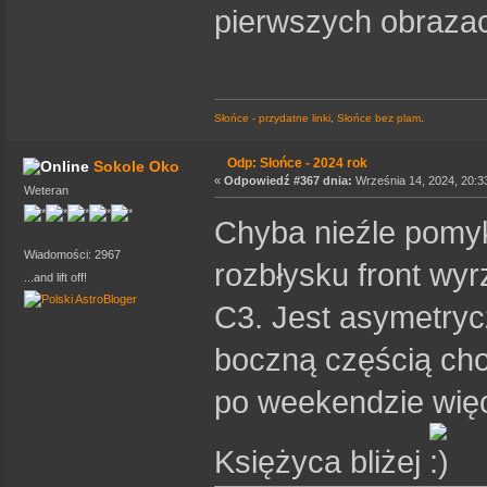
pierwszych obraza
Słońce - przydatne linki
,
Słońce bez plam
.
Odp: Słońce - 2024 rok
Sokole Oko
«
Odpowiedź #367 dnia:
Września 14, 2024, 20:3
Weteran
Chyba nieźle pomy
Wiadomości: 2967
rozbłysku front wy
...and lift off!
C3. Jest asymetryc
boczną częścią choć
po weekendzie więc
Księżyca bliżej