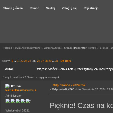
Strona główna
Pomoc
Szukaj
Zaloguj się
Rejestracja
Polskie Forum Astronautyczne
»
Astronautyka
»
Słońce
(Moderator:
TomIR
) »
Słońce - 2
Strony:
1
...
21
22
23
24
[
25
]
26
27
28
29
...
31
Do dołu
Autor
Wątek: Słońce - 2024 rok (Przeczytany 245028 razy)
0 użytkowników i 7 Gości przegląda ten wątek.
Odp: Słońce - 2024 rok
«
Odpowiedź #360 dnia:
Września 02, 2024, 13:1
kanarkusmaximus
Administrator
Pięknie! Czas na k
Wiadomości: 24231