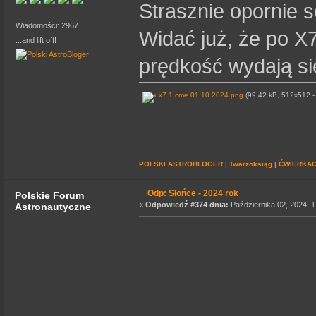
Strasznie opornie 
Wiadomości: 2967
Widać już, że po X7
...and lift off!
prędkość wydają się
x7.1 cme 01.10.2024.png
(99.42 kB, 512x512 - 
POLSKI ASTROBLOGER
|
Twarzoksiąg
|
ĆWIERKA
Odp: Słońce - 2024 rok
Polskie Forum
«
Odpowiedź #374 dnia:
Października 02, 2024, 1
Astronautyczne