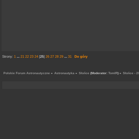
Strony:
1
...
21
22
23
24
[
25
]
26
27
28
29
...
31
Do góry
Polskie Forum Astronautyczne
»
Astronautyka
»
Słońce
(Moderator:
TomIR
) »
Słońce - 2