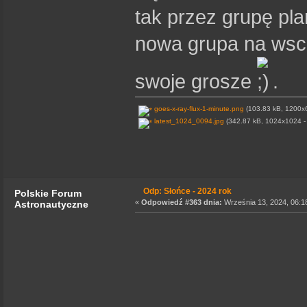
tak przez grupę pla
nowa grupa na wsc
swoje grosze
.
goes-x-ray-flux-1-minute.png
(103.83 kB, 1200x6
latest_1024_0094.jpg
(342.87 kB, 1024x1024 - 
Odp: Słońce - 2024 rok
Polskie Forum
«
Odpowiedź #363 dnia:
Września 13, 2024, 06:1
Astronautyczne