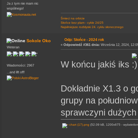
Ja z tym nie mam nic
wspólnego!
Śmieci na orbicie
Słońce bez plam - cykle 24/25
Najsilniejsze rozbłyski 24. cyklu słonecznego
Odp: Słońce - 2024 rok
Sokole Oko
«
Odpowiedź #361 dnia:
Września 12, 2024, 12:0
Weteran
W końcu jakiś iks
Wiadomości: 2967
...and lift off!
Dokładnie X1.3 o g
grupy na południow
sprawczyni dużych
chart (17).png
(52.09 kB, 1200x675 - wyświetlon