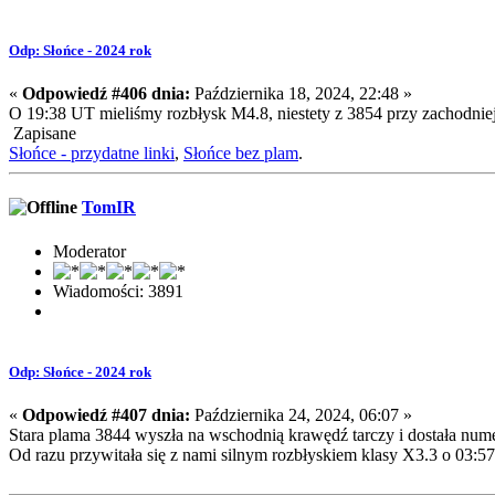
Odp: Słońce - 2024 rok
«
Odpowiedź #406 dnia:
Października 18, 2024, 22:48 »
O 19:38 UT mieliśmy rozbłysk M4.8, niestety z 3854 przy zachodnie
Zapisane
Słońce - przydatne linki
,
Słońce bez plam
.
TomIR
Moderator
Wiadomości: 3891
Odp: Słońce - 2024 rok
«
Odpowiedź #407 dnia:
Października 24, 2024, 06:07 »
Stara plama 3844 wyszła na wschodnią krawędź tarczy i dostała num
Od razu przywitała się z nami silnym rozbłyskiem klasy X3.3 o 03:5