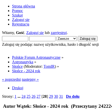
Strona główna
Pomoc
Szukaj
Zaloguj się
Rejestracja
Witamy,
Gość
.
Zaloguj się
lub
zarejestruj
.
Zaloguj się podając nazwę użytkownika, hasło i długość sesji
Polskie Forum Astronautyczne
»
Astronautyka
»
Słońce
(Moderator:
TomIR
) »
Słońce - 2024 rok
« poprzedni
następny »
Drukuj
Strony:
1
...
24
25
26
27
[
28
]
29
30
31
Do dołu
Autor
Wątek: Słońce - 2024 rok (Przeczytany 24222