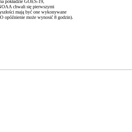
na pokładzie GOES-19,
z NOAA chwali się pierwszymi
yszłości mają być one wykonywane
CO opóźnienie może wynosić 8 godzin).