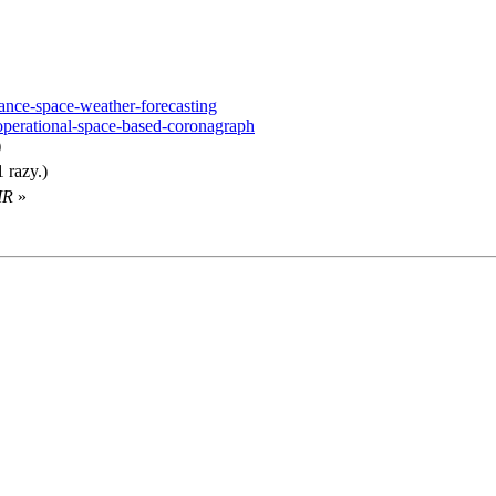
nce-space-weather-forecasting
operational-space-based-coronagraph
)
 razy.)
IR
»