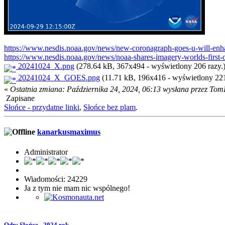
https://www.nesdis.noaa.gov/news/new-coronagraph-goes-u-will-enha
https://www.nesdis.noaa.gov/news/noaa-shares-imagery-worlds-first-
20241024_X.png
(278.64 kB, 367x494 - wyświetlony 206 razy.
20241024_X_GOES.png
(11.71 kB, 196x416 - wyświetlony 221
«
Ostatnia zmiana: Października 24, 2024, 06:13 wysłana przez Tom
Zapisane
Słońce - przydatne linki
,
Słońce bez plam
.
kanarkusmaximus
Administrator
Wiadomości: 24229
Ja z tym nie mam nic wspólnego!
Odp: Słońce - 2024 rok