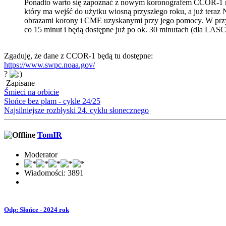
Ponadto warto się zapoznać z nowym koronografem CCOR-1 
który ma wejść do użytku wiosną przyszłego roku, a już tera
obrazami korony i CME uzyskanymi przy jego pomocy. W prz
co 15 minut i będą dostępne już po ok. 30 minutach (dla LAS
Zgaduję, że dane z CCOR-1 będą tu dostępne:
https://www.swpc.noaa.gov/
?
Zapisane
Śmieci na orbicie
Słońce bez plam - cykle 24/25
Najsilniejsze rozbłyski 24. cyklu słonecznego
TomIR
Moderator
Wiadomości: 3891
Odp: Słońce - 2024 rok