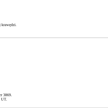
j krawędzi.
er 3869.
7 UT.