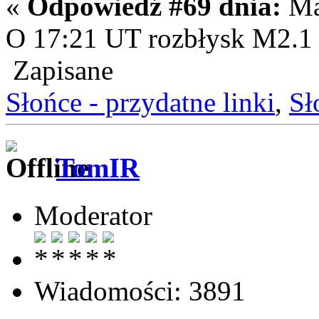
«
Odpowiedź #69 dnia:
Maj
O 17:21 UT rozbłysk M2.1 
Zapisane
Słońce - przydatne linki
,
Sł
TomIR
Moderator
Wiadomości: 3891