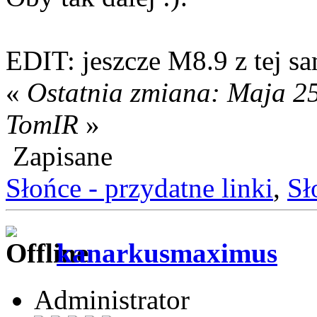
EDIT: jeszcze M8.9 z tej s
«
Ostatnia zmiana: Maja 25
TomIR
»
Zapisane
Słońce - przydatne linki
,
Sł
kanarkusmaximus
Administrator