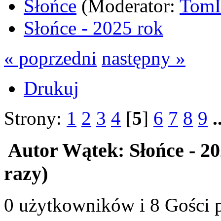
Słońce
(Moderator:
Tom
Słońce - 2025 rok
« poprzedni
następny »
Drukuj
Strony:
1
2
3
4
[
5
]
6
7
8
9
.
Autor
Wątek: Słońce - 2
razy)
0 użytkowników i 8 Gości p