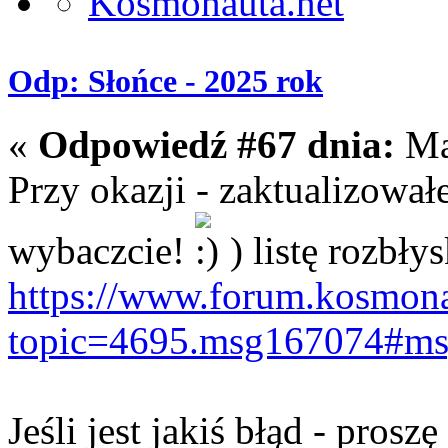
Odp: Słońce - 2025 rok
«
Odpowiedź #67 dnia:
Maj
Przy okazji - zaktualizował
wybaczcie!
) listę rozbły
https://www.forum.kosmona
topic=4695.msg167074#m
Jeśli jest jakiś błąd - prosz