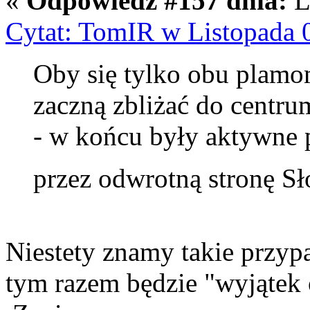
«
Odpowiedź #157 dnia:
L
Cytat: TomIR w Listopada 
Oby się tylko obu plamom
zaczną zbliżać do centru
- w końcu były aktywne p
przez odwrotną stronę S
Niestety znamy takie przyp
tym razem będzie "wyjątek 