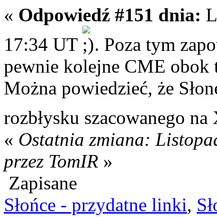
«
Odpowiedź #151 dnia:
L
17:34 UT
. Poza tym zapo
pewnie kolejne CME obok t
Można powiedzieć, że Słone
rozbłysku szacowanego na 
«
Ostatnia zmiana: Listopa
przez TomIR
»
Zapisane
Słońce - przydatne linki
,
Sł