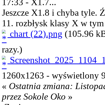
17:33 - X1.7...
Jeszcze X1.8 i chyba tyle. 
11. rozbłysk klasy X w tym
chart (22).png
(105.96 kB
razy.)
Screenshot_2025_1104_
1260x1263 - wyświetlony 9
«
Ostatnia zmiana: Listopa
przez Sokole Oko
»