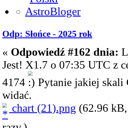
Odp: Słońce - 2025 rok
«
Odpowiedź #162 dnia:
L
Jest! X1.7 o 07:35 UTC z ce
4174
Pytanie jakiej skali 
widać.
chart (21).png
(62.96 kB,
razy.)