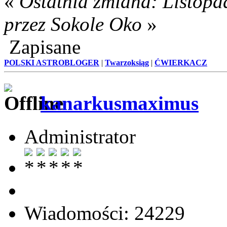
«
Ostatnia zmiana: Listopa
przez Sokole Oko
»
Zapisane
POLSKI ASTROBLOGER
|
Twarzoksiąg
|
ĆWIERKACZ
kanarkusmaximus
Administrator
Wiadomości: 24229