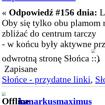
«
Odpowiedź #156 dnia:
L
Oby się tylko obu plamom n
zbliżać do centrum tarczy
- w końcu były aktywne prze
odwrotną stronę Słońca
.
Zapisane
Słońce - przydatne linki
,
Sł
kanarkusmaximus