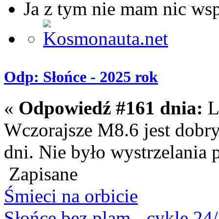
Ja z tym nie mam nic ws
Odp: Słońce - 2025 rok
«
Odpowiedź #161 dnia:
L
Wczorajsze M8.6 jest dobr
dni. Nie było wystrzelania
Zapisane
Śmieci na orbicie
Słońce bez plam - cykle 24