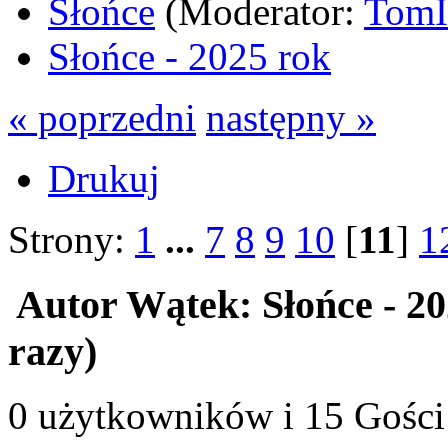
Słońce
(Moderator:
Tom
Słońce - 2025 rok
« poprzedni
następny »
Drukuj
Strony:
1
...
7
8
9
10
[
11
]
1
Autor
Wątek: Słońce - 2
razy)
0 użytkowników i 15 Gości 