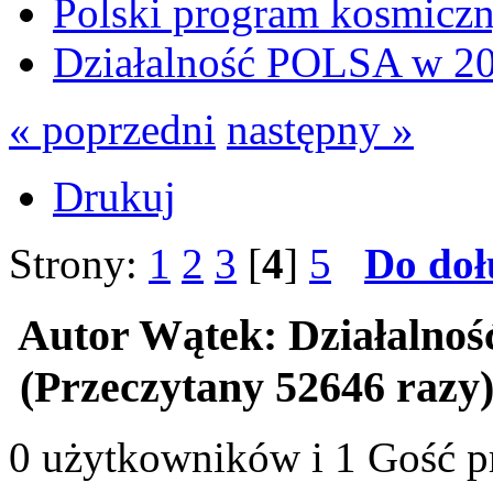
Polski program kosmicz
Działalność POLSA w 20
« poprzedni
następny »
Drukuj
Strony:
1
2
3
[
4
]
5
Do doł
Autor
Wątek: Działalno
(Przeczytany 52646 razy
0 użytkowników i 1 Gość pr