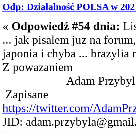
Odp: Działalność POLSA w 202
«
Odpowiedź #54 dnia:
Lis
... jak pisalem juz na foru
japonia i chyba ... brazyli
Z powazaniem
Adam Przybyl
Zapisane
https://twitter.com/AdamPr
JID: adam.przybyla@gmail