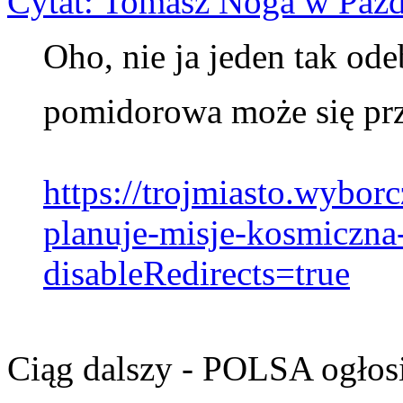
Cytat: Tomasz Noga w Paźd
Oho, nie ja jeden tak ode
pomidorowa może się p
https://trojmiasto.wybor
planuje-misje-kosmiczna
disableRedirects=true
Ciąg dalszy - POLSA ogłosi