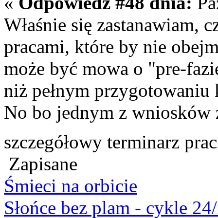
«
Odpowiedź #48 dnia:
Paź
Właśnie się zastanawiam, c
pracami, które by nie obej
może być mowa o "pre-fazie
niż pełnym przygotowaniu 
No bo jednym z wniosków z
szczegółowy terminarz pra
Zapisane
Śmieci na orbicie
Słońce bez plam - cykle 24