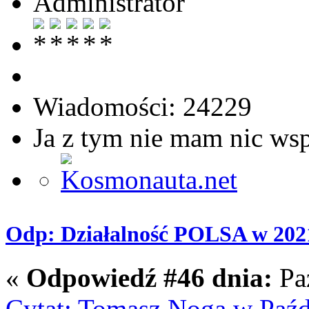
Administrator
Wiadomości: 24229
Ja z tym nie mam nic ws
Odp: Działalność POLSA w 202
«
Odpowiedź #46 dnia:
Paź
Cytat: Tomasz Noga w Paźd