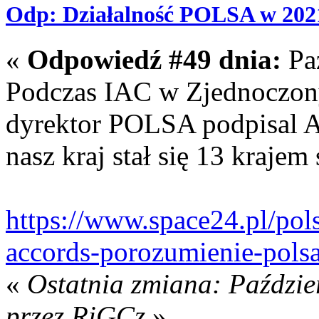
Odp: Działalność POLSA w 202
«
Odpowiedź #49 dnia:
Paź
Podczas IAC w Zjednoczon
dyrektor POLSA podpisal 
nasz kraj stał się 13 kraje
https://www.space24.pl/pol
accords-porozumienie-pols
«
Ostatnia zmiana: Paździe
przez RiGCz
»