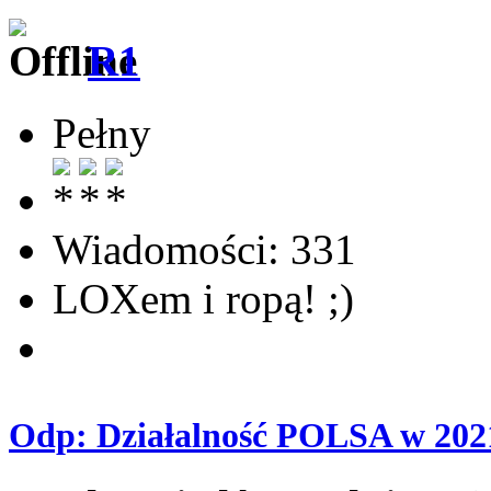
R1
Pełny
Wiadomości: 331
LOXem i ropą! ;)
Odp: Działalność POLSA w 202