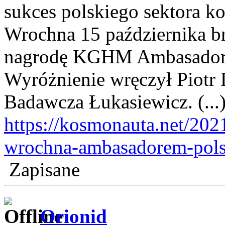
sukces polskiego sektora k
Wrochna 15 października br
nagrodę KGHM Ambasador P
Wyróżnienie wręczył Piotr 
Badawcza Łukasiewicz. (...
https://kosmonauta.net/202
wrochna-ambasadorem-polsk
Zapisane
Orionid