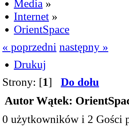
Media
»
Internet
»
OrientSpace
« poprzedni
następny »
Drukuj
Strony: [
1
]
Do dołu
Autor
Wątek: OrientSpac
0 użytkowników i 2 Gości p