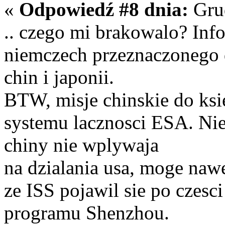
«
Odpowiedź #8 dnia:
Grud
.. czego mi brakowalo? Inf
niemczech przeznaczonego 
chin i japonii.
BTW, misje chinskie do ksi
systemu lacznosci ESA. Nie
chiny nie wplywaja
na dzialania usa, moge naw
ze ISS pojawil sie po czesc
programu Shenzhou.