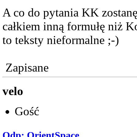
A co do pytania KK zostanę
całkiem inną formułę niż K
to teksty nieformalne ;-)
Zapisane
velo
Gość
Odp: OrientSpace