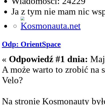
Wiadomości: 24229
Ja z tym nie mam nic ws
Odp: OrientSpace
«
Odpowiedź #1 dnia:
Maja
A może warto to zrobić na 
Velo?
Na stronie Kosmonauty było