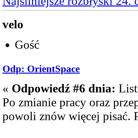
Najsilniejsze rozbłyski 24.
velo
Gość
Odp: OrientSpace
«
Odpowiedź #6 dnia:
List
Po zmianie pracy oraz prz
powoli znów więcej pisać. P