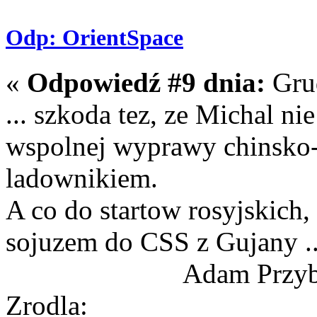
Odp: OrientSpace
«
Odpowiedź #9 dnia:
Grud
... szkoda tez, ze Michal n
wspolnej wyprawy chinsko-e
ladownikiem.
A co do startow rosyjskich
sojuzem do CSS z Gujany .
Adam Przyby
Zrodla: