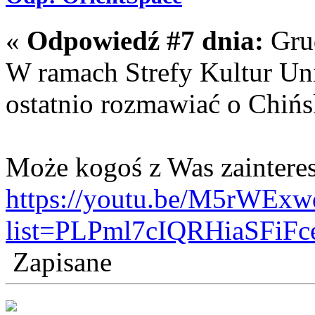
«
Odpowiedź #7 dnia:
Grud
W ramach Strefy Kultur Un
ostatnio rozmawiać o Chińs
Może kogoś z Was zainteres
https://youtu.be/M5rWE
list=PLPml7cIQRHiaSFiFc
Zapisane