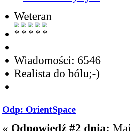
Weteran
Wiadomości: 6546
Realista do bólu;-)
Odp: OrientSpace
«
Odpowiedź #2 dnia:
Maja