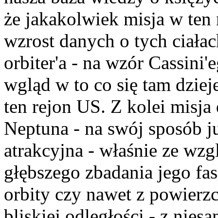
że jakakolwiek misja w ten 
wzrost danych o tych ciałac
orbiter'a - na wzór Cassini
wgląd w to co się tam dziej
ten rejon US. Z kolei misja
Neptuna - na swój sposób j
atrakcyjna - właśnie ze wz
głębszego zbadania jego fas
orbity czy nawet z powierzc
bliskiej odległości - z nie