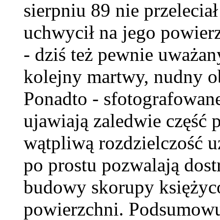
sierpniu 89 nie przeleciał
uchwycił na jego powier
- dziś też pewnie uważany
kolejny martwy, nudny o
Ponadto - sfotografowan
ujawiają zaledwie część 
wątpliwą rozdzielczość u
po prostu pozwalają dost
budowy skorupy księżyc
powierzchni. Podsumowuj