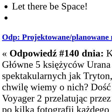
Let there be Space!
Odp: Projektowane/planowane m
«
Odpowiedź #140 dnia:
K
Główne 5 księżyców Urana n
spektakularnych jak Tryton
chwilę wiemy o nich? Dość
Voyager 2 przelatując prze
po kilka fotografii każdego 