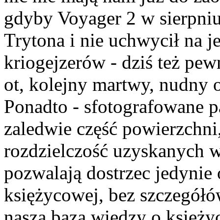
gdyby Voyager 2 w sierpniu 
Trytona i nie uchwycił na 
kriogejzerów - dziś też pew
ot, kolejny martwy, nudny 
Ponadto - sfotografowane p
zaledwie część powierzchni
rozdzielczość uzyskanych w
pozwalają dostrzec jedyni
księżycowej, bez szczegół
nasza baza wiedzy o księżyc