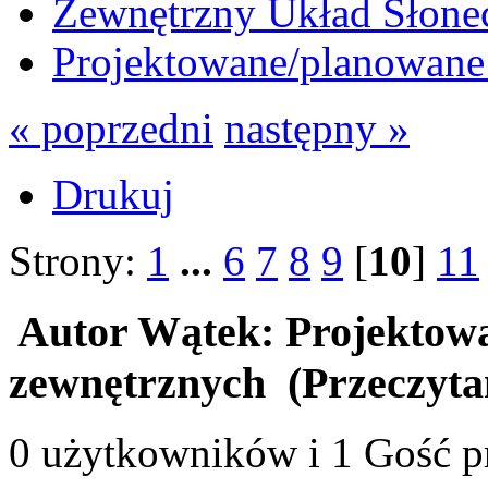
Zewnętrzny Układ Słone
Projektowane/planowane 
« poprzedni
następny »
Drukuj
Strony:
1
...
6
7
8
9
[
10
]
11
Autor
Wątek: Projektowa
zewnętrznych (Przeczyta
0 użytkowników i 1 Gość pr