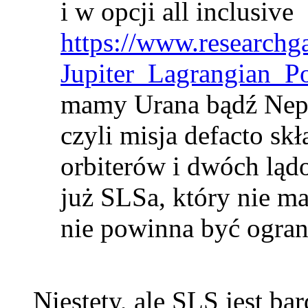
i w opcji all inclusive
https://www.researchg
Jupiter_Lagrangian_P
mamy Urana bądź Nep
czyli misja defacto sk
orbiterów i dwóch lą
już SLSa, który nie ma
nie powinna być ogran
Niestety, ale SLS jest ba