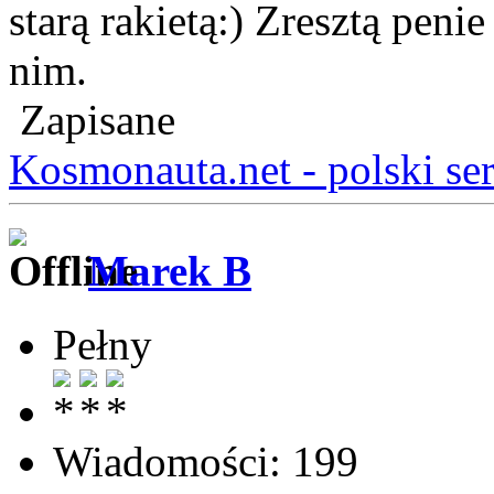
starą rakietą:) Zresztą pen
nim.
Zapisane
Kosmonauta.net - polski se
Marek B
Pełny
Wiadomości: 199