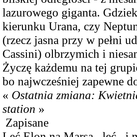
lazurowego giganta. Gdziek
kierunku Urana, czy Neptu
(rzecz jasna przy w pełni u
Cassini) olbrzymich i niesa
Życzę każdemu na tej grupi
bo najwcześniej zapewne dot
«
Ostatnia zmiana: Kwietni
station
»
Zapisane
Leć Elon na Marsa...leć...i 