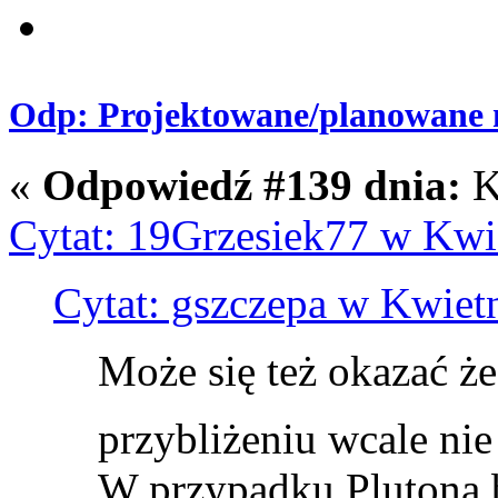
Odp: Projektowane/planowane m
«
Odpowiedź #139 dnia:
K
Cytat: 19Grzesiek77 w Kwie
Cytat: gszczepa w Kwietn
Może się też okazać ż
przybliżeniu wcale nie
W przypadku Plutona 