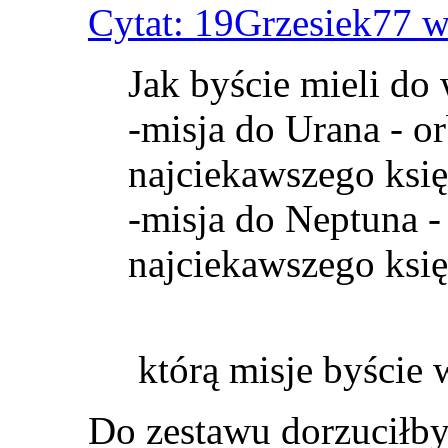
Cytat: 19Grzesiek77 w
Jak byście mieli do
-misja do Urana - o
najciekawszego księ
-misja do Neptuna -
najciekawszego księż
którą misje byście 
Do zestawu dorzuciłb