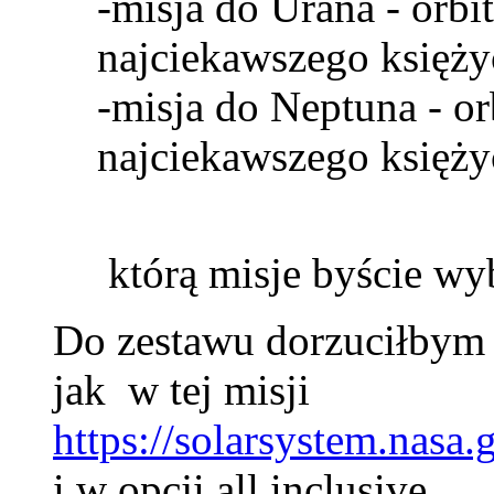
-misja do Urana - orbi
najciekawszego księży
-misja do Neptuna - or
najciekawszego księżyc
którą misje byście wy
Do zestawu dorzuciłbym 
jak w tej misji
https://solarsystem.nasa.
i w opcji all inclusive