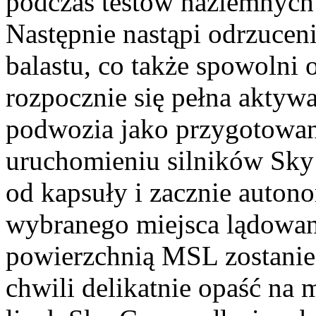
podczas testów naziemnych
Następnie nastąpi odrzucen
balastu, co także spowolni 
rozpocznie się pełna aktyw
podwozia jako przygotowan
uruchomieniu silników Sky
od kapsuły i zacznie auton
wybranego miejsca lądowan
powierzchnią MSL zostanie
chwili delikatnie opaść na 