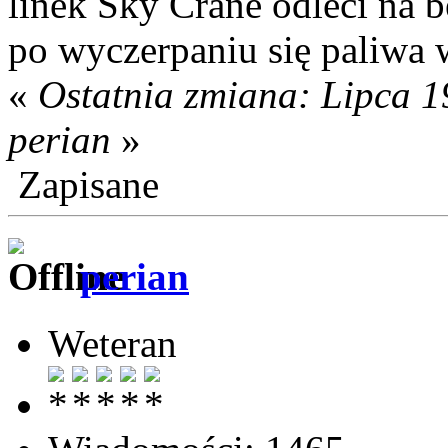
linek Sky Crane odleci na b
po wyczerpaniu się paliwa
«
Ostatnia zmiana: Lipca 1
perian
»
Zapisane
perian
Weteran