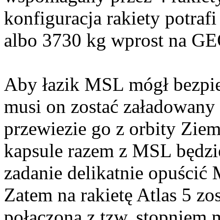
konfiguracja rakiety potra
albo 3730 kg wprost na G
Aby łazik MSL mógł bezpi
musi on zostać załadowany 
przewiezie go z orbity Zie
kapsule razem z MSL będzie 
zadanie delikatnie opuścić
Zatem na rakietę Atlas 5 zo
połączona z tzw. stopniem m