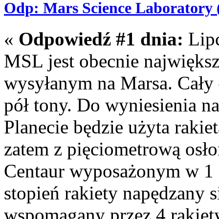
Odp: Mars Science Laboratory 
«
Odpowiedź #1 dnia:
Lipc
MSL jest obecnie najwięk
wysyłanym na Marsa. Cały ł
pół tony. Do wyniesienia na
Planecie będzie użyta rakiet
zatem z pięciometrową osło
Centaur wyposażonym w 1 s
stopień rakiety napędzany 
wspomagany przez 4 rakiety