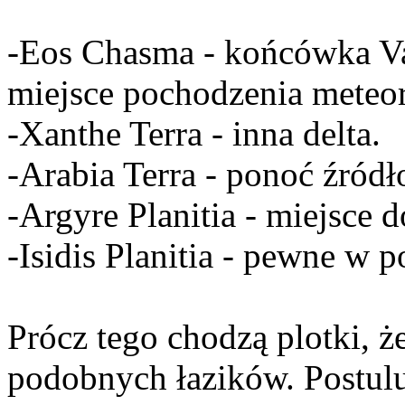
-Eos Chasma - końcówka Va
miejsce pochodzenia mete
-Xanthe Terra - inna delta.
-Arabia Terra - ponoć źród
-Argyre Planitia - miejsc
-Isidis Planitia - pewne w 
Prócz tego chodzą plotki, 
podobnych łazików. Postuluj