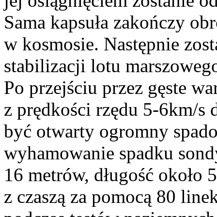
jej osiągnięciem zostanie 
Sama kapsuła zakończy obró
w kosmosie. Następnie zost
stabilizacji lotu marszoweg
Po przejściu przez gęste w
z prędkości rzędu 5-6km/s 
być otwarty ogromny spado
wyhamowanie spadku sondy
16 metrów, długość około 5
z czaszą za pomocą 80 line