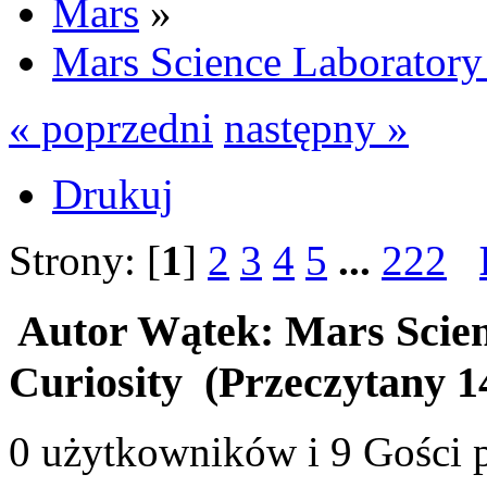
Mars
»
Mars Science Laboratory
« poprzedni
następny »
Drukuj
Strony: [
1
]
2
3
4
5
...
222
Autor
Wątek: Mars Scie
Curiosity (Przeczytany 1
0 użytkowników i 9 Gości p