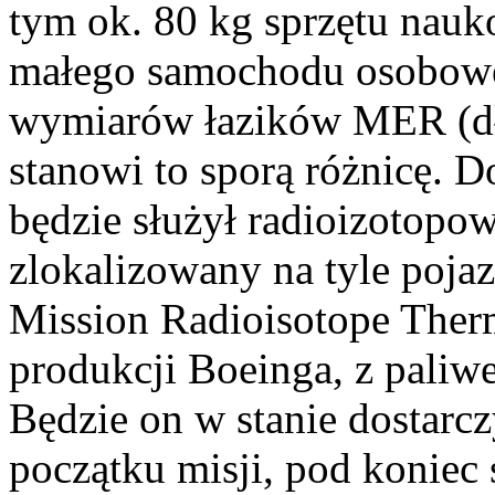
tym ok. 80 kg sprzętu nauk
małego samochodu osobow
wymiarów łazików MER (dł
stanowi to sporą różnicę. 
będzie służył radioizotopo
zlokalizowany na tyle poja
Mission Radioisotope The
produkcji Boeinga, z paliw
Będzie on w stanie dostarc
początku misji, pod koniec