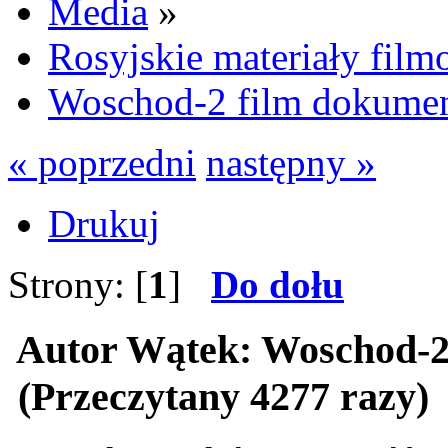
Media
»
Rosyjskie materiały fil
Woschod-2 film dokumen
« poprzedni
następny »
Drukuj
Strony: [
1
]
Do dołu
Autor
Wątek: Woschod-2
(Przeczytany 4277 razy)